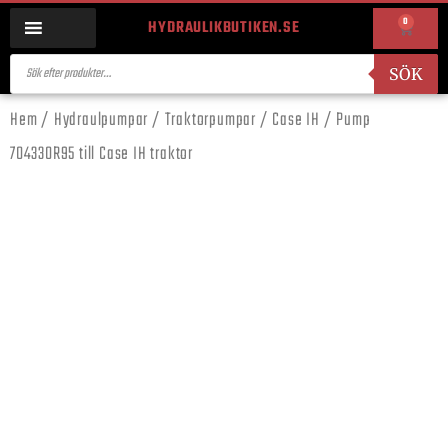
0
HYDRAULIKBUTIKEN.SE
SÖK
Hem
/
Hydraulpumpar
/
Traktorpumpar
/
Case IH
/ Pump
704330R95 till Case IH traktor