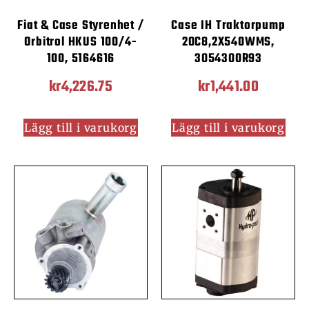
Fiat & Case Styrenhet /
Case IH Traktorpump
Orbitrol HKUS 100/4-
20C8,2X540WMS,
100, 5164616
3054300R93
kr
4,226.75
kr
1,441.00
Lägg till i varukorg
Lägg till i varukorg