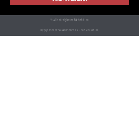
© Alla rättigheter förbehållna.
Byggd med WooCommerce av Boaz Marketing