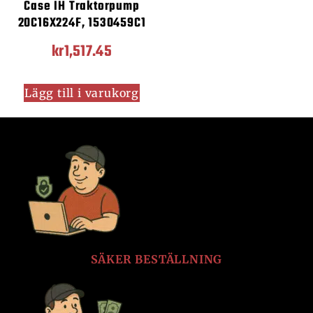
Case IH Traktorpump
20C16X224F, 1530459C1
kr
1,517.45
Lägg till i varukorg
SÄKER BESTÄLLNING