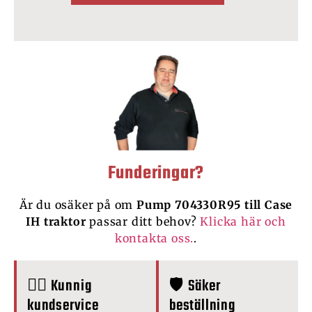
Funderingar?
Är du osäker på om
Pump 704330R95 till Case
IH traktor
passar ditt behov?
Klicka här och
kontakta oss.
.
🙋‍♂️ Kunnig
🛡️ Säker
kundservice
beställning