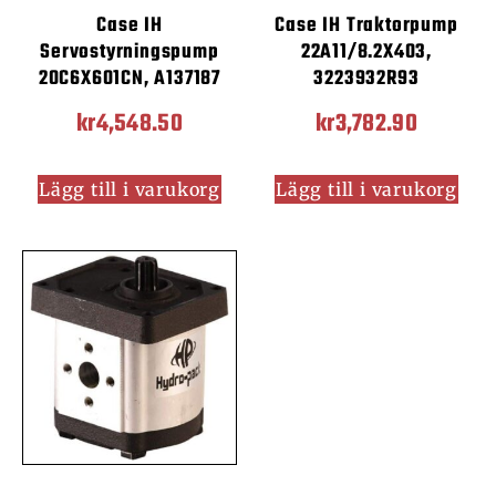
Case IH
Case IH Traktorpump
Servostyrningspump
22A11/8.2X403,
20C6X601CN, A137187
3223932R93
kr
4,548.50
kr
3,782.90
Lägg till i varukorg
Lägg till i varukorg