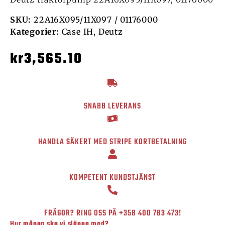
SKU:
22A16X095/11X097 / 01176000
Kategorier:
Case IH
,
Deutz
kr
3,565.10
SNABB LEVERANS
HANDLA SÄKERT MED STRIPE KORTBETALNING
KOMPETENT KUNDSTJÄNST
FRÅGOR? RING OSS PÅ
+358 400 783 473
!
Hur många ska vi slänga med?