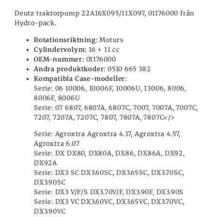
Deutz traktorpump 22A16X095/11X097, 01176000 från
Hydro-pack.
Rotationsriktning:
Moturs
Cylindervolym:
16 + 11 cc
OEM-nummer:
01176000
Andra produktkoder:
0510 665 382
Kompatibla Case-modeller:
Serie: 06 10006, 10006F, 10006U, 13006, 8006,
8006F, 8006U
Serie: 07 6807, 6807A, 6807C, 7007, 7007A, 7007C,
7207, 7207A, 7207C, 7807, 7807A, 7807C</>
Serie: Agroxtra Agroxtra 4.17, Agroxtra 4.57,
Agroxtra 6.07
Serie: DX DX80, DX80A, DX86, DX86A, DX92,
DX92A
Serie: DX3 SC DX3.60SC, DX3.65SC, DX3.70SC,
DX3.90SC
Serie: DX3 V/F/S DX3.70V/F, DX3.90F, DX3.90S
Serie: DX3 VC DX3.60VC, DX3.65VC, DX3.70VC,
DX3.90VC