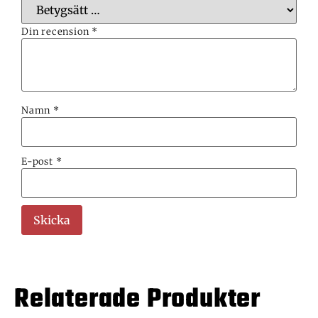
Din recension
*
Namn
*
E-post
*
Relaterade Produkter