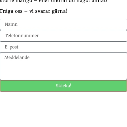
större mängd – eller undrar du något annat?
Fråga oss – vi svarar gärna!
Skicka!