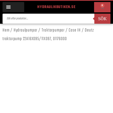
0
HYDRAULIKBUTIKEN.SE
SÖK
Hem
/
Hydraulpumpar
/
Traktorpumpar
/
Case IH
/ Deutz
traktorpump 22A16X095/11X097, 01176000