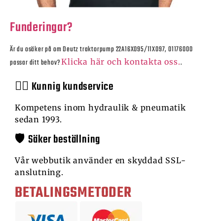
Funderingar?
Är du osäker på om
Deutz traktorpump 22A16X095/11X097, 01176000
Klicka här och kontakta oss.
passar ditt behov?
.
🙋‍♂️ Kunnig kundservice
Kompetens inom hydraulik & pneumatik
sedan 1993.
🛡️ Säker beställning
Vår webbutik använder en skyddad SSL-
anslutning.
BETALINGSMETODER