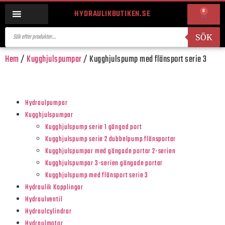
0
HYDRAULIKBUTIKEN.SE
SÖK
Hem
/
Kugghjulspumpar
/ Kugghjulspump med flänsport serie 3
Hydraulpumpar
Kugghjulspumpar
Kugghjulspump serie 1 gängad port
Kugghjulspump serie 2 dubbelpump flänsportar
Kugghjulspumpar med gängade portar 2-serien
Kugghjulspumpar 3-serien gängade portar
Kugghjulspump med flänsport serie 3
Hydraulik Kopplingar
Hydraulventil
Hydraulcylindrar
Hydraulmotor