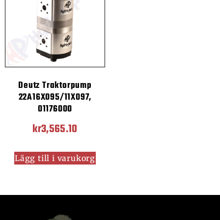
Deutz Traktorpump
22A16X095/11X097,
01176000
kr
3,565.10
Lägg till i varukorg