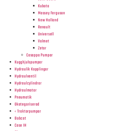
Kubota
Massey Ferguson
New Holland
Renault
Universell
Valmet
Zetor
Casappa Pumpar
Kugghjulspumpar
Hydraulik Kopplingar
Hydraulventil
Hydraulcylindrar
Hydraulmotor
Pneumatik
Okategoriserad
‹ Traktorpumpar
Bobcat
Case IH