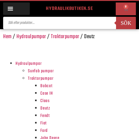
0
HYDRAULIKBUTIKEN.SE
SÖK
Hem
/
Hydraulpumpar
/
Traktorpumpar
/ Deutz
Hydraulpumpar
Sunfab pumpar
Traktorpumpar
Bobcat
Case IH
Claas
Deutz
Fendt
Fiat
Ford
John Deere