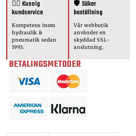
🙋‍♂️ Kunnig
🛡️ Säker
kundservice
beställning
Kompetens inom
Vår webbutik
hydraulik &
använder en
pneumatik sedan
skyddad SSL-
1993.
anslutning.
BETALINGSMETODER