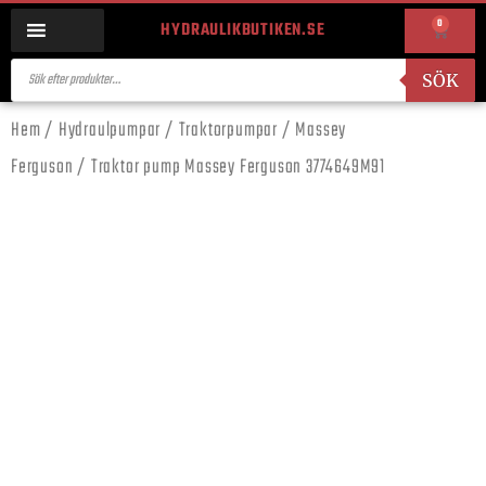
0
HYDRAULIKBUTIKEN.SE
SÖK
Hem
/
Hydraulpumpar
/
Traktorpumpar
/
Massey
Ferguson
/ Traktor pump Massey Ferguson 3774649M91