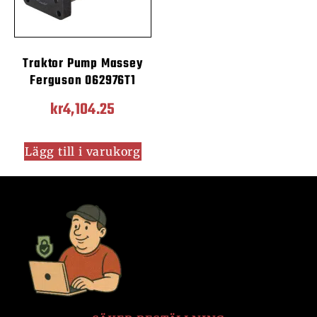
Traktor Pump Massey
Ferguson 062976T1
kr
4,104.25
Lägg till i varukorg