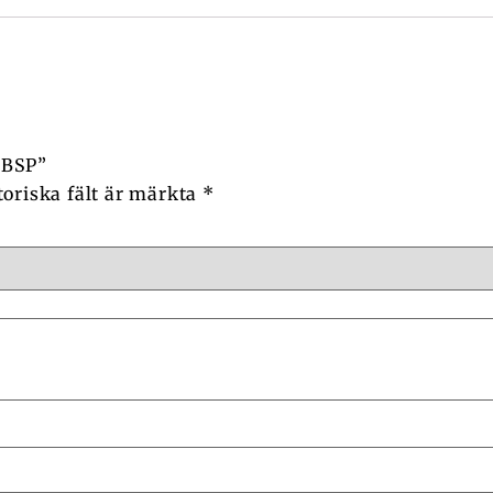
″ BSP”
toriska fält är märkta
*