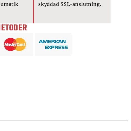
eumatik
skyddad SSL-anslutning.
METODER