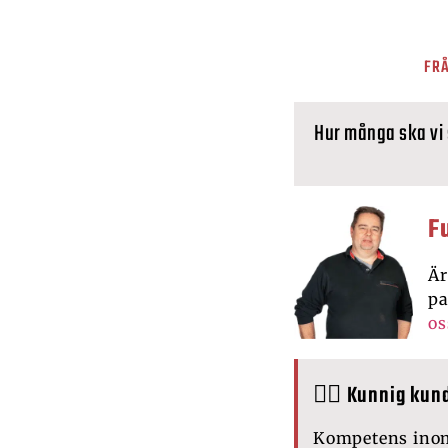
FRÅ
Hur många ska vi
F
Är
pa
os
🙋‍♂️ Kunnig kun
Kompetens ino