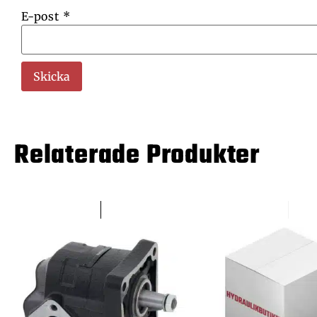
E-post
*
Relaterade Produkter