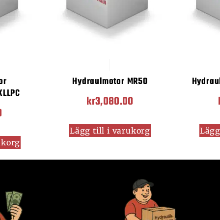
or
Hydraulmotor MR50
Hydraul
KLLPC
kr
3,080.00
0
Lägg till i varukorg
Lägg 
rukorg