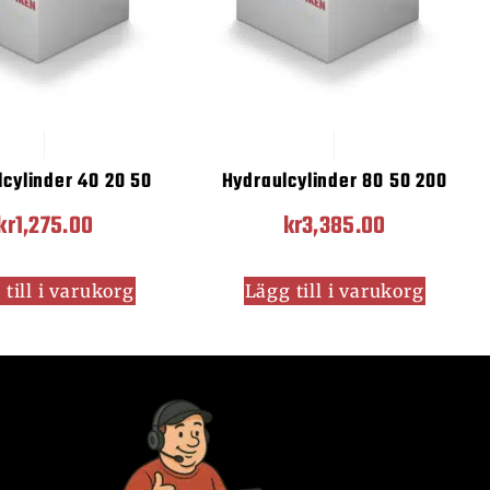
cylinder 40 20 50
Hydraulcylinder 80 50 200
kr
1,275.00
kr
3,385.00
till i varukorg
Lägg till i varukorg