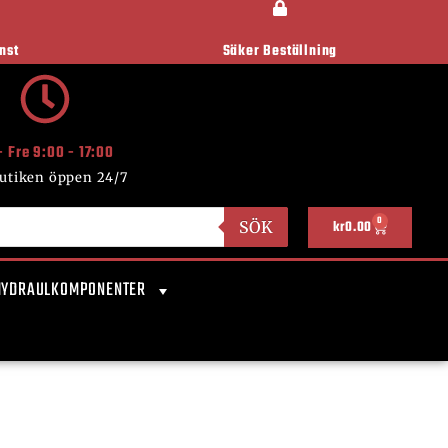
nst
Säker Beställning
- Fre 9:00 - 17:00
utiken öppen 24/7
0
SÖK
kr
0.00
HYDRAULKOMPONENTER