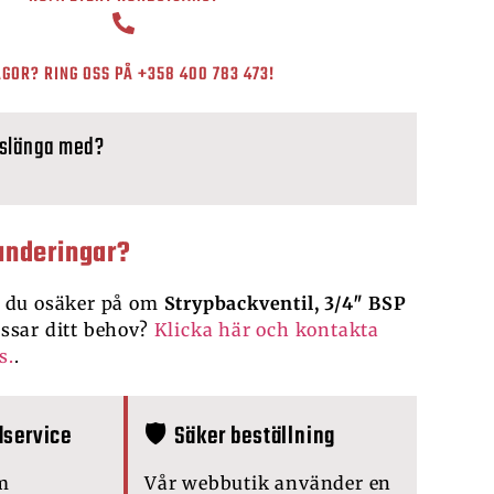
GOR? RING OSS PÅ
+358 400 783 473
!
 slänga med?
underingar?
 du osäker på om
Strypbackventil, 3/4″ BSP
ssar ditt behov?
Klicka här och kontakta
s.
.
dservice
🛡️ Säker beställning
m
Vår webbutik använder en