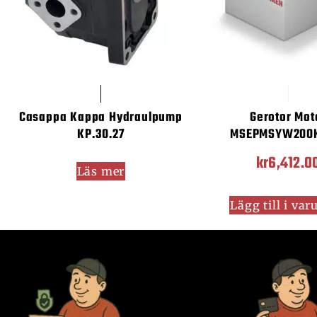
Casappa Kappa Hydraulpump
Gerotor Mot
KP.30.27
MSEPMSYW200
kr
6,412.0
Läs mer
Lägg till i va