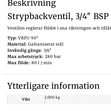
Beskrivning
Strypbackventil, 3/4″ BSP
Ventilen reglerar flödet i ena riktningen och till
Typ:
VRFU 90°
Material:
Galvaniserat stål
Invändig gänga:
3/4″
Max arbetstryck:
280 bar
Max flöde:
80 l / min
Ytterligare information
1.000 kg
Vikt