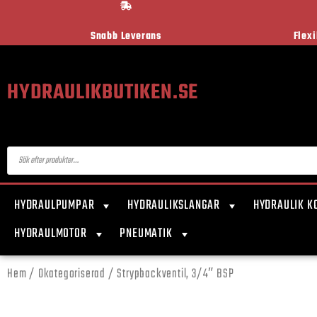
Snabb Leverans
Flex
HYDRAULIKBUTIKEN.SE
HYDRAULPUMPAR
HYDRAULIKSLANGAR
HYDRAULIK K
HYDRAULMOTOR
PNEUMATIK
Hem
/
Okategoriserad
/ Strypbackventil, 3/4″ BSP