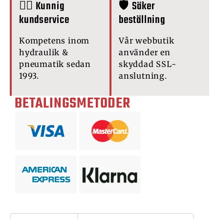
🙋‍♂️ Kunnig
🛡️ Säker
kundservice
beställning
Kompetens inom
Vår webbutik
hydraulik &
använder en
pneumatik sedan
skyddad SSL-
1993.
anslutning.
BETALINGSMETODER