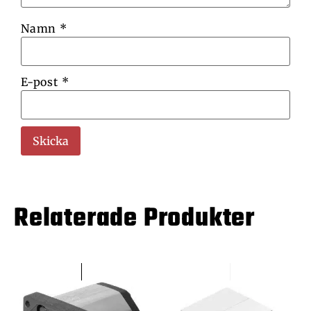
Namn
*
E-post
*
Relaterade Produkter