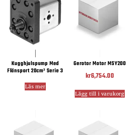
Kugghjulspump Med
Gerotor Motor MSY200
Flänsport 20cm³ Serie 3
kr
6,754.00
Läs mer
Lägg till i varukorg