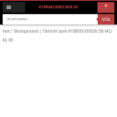
0
HYDRAULIKBUTIKEN.SE
SÖK
Hem
/
Okategoriserad
/ Elektrisk spole HF109026 6316230 230 VAC/
AG, 08