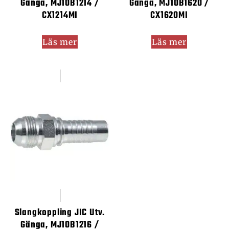
Gänga, MJ10B1214 /
Gänga, MJ10B1620 /
CX1214MI
CX1620MI
Läs mer
Läs mer
Slangkoppling JIC Utv.
Gänga, MJ10B1216 /