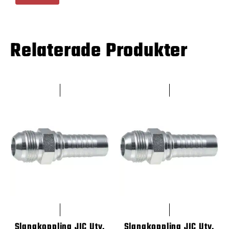
Relaterade Produkter
Slangkoppling JIC Utv.
Slangkoppling JIC Utv.