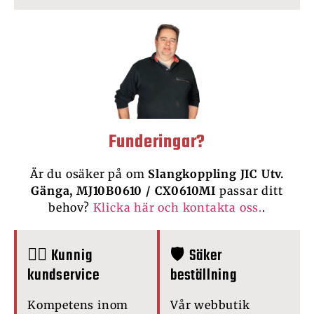
Funderingar?
Är du osäker på om
Slangkoppling JIC Utv.
Gänga, MJ10B0610 / CX0610MI
passar ditt
behov?
Klicka här och kontakta oss.
.
🙋‍♂️ Kunnig
🛡️ Säker
kundservice
beställning
Kompetens inom
Vår webbutik