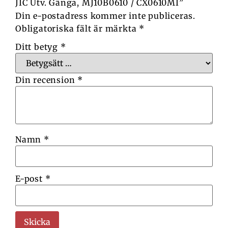
JIC Utv. Gänga, MJ10B0610 / CX0610MI”
Din e-postadress kommer inte publiceras.
Obligatoriska fält är märkta
*
Ditt betyg
*
Din recension
*
Namn
*
E-post
*