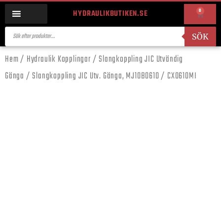
0
HYDRAULIKBUTIKEN.SE
SÖK
Hem
/
Hydraulik Kopplingar
/
Slangkoppling JIC Utvändig
Gänga
/ Slangkoppling JIC Utv. Gänga, MJ10B0610 / CX0610MI