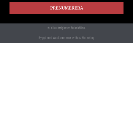
PRENUMERERA
© Alla rättigheter förbehållna.
Byggd med WooCommerce av Boaz Marketing