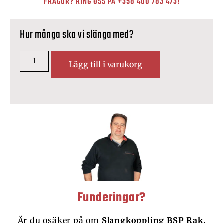
FRÅGOR? RING OSS PÅ
+358 400 783 473
!
Hur många ska vi slänga med?
Lägg till i varukorg
Funderingar?
Är du osäker på om
Slangkoppling BSP Rak,