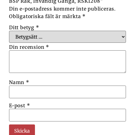
BSP Rak, Invändig Gänga, RSK1208”
Din e-postadress kommer inte publiceras.
Obligatoriska fält är märkta
*
Ditt betyg
*
Din recension
*
Namn
*
E-post
*