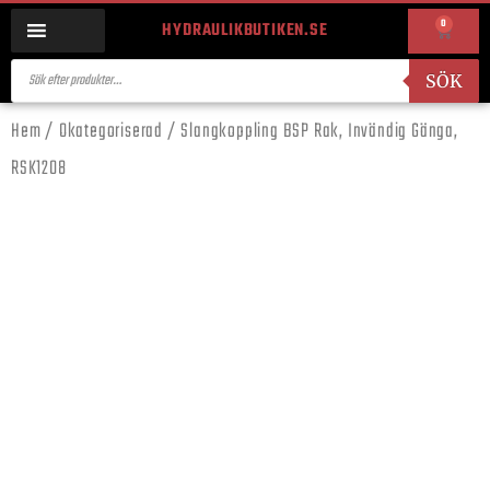
0
HYDRAULIKBUTIKEN.SE
SÖK
Hem
/
Okategoriserad
/ Slangkoppling BSP Rak, Invändig Gänga,
RSK1208