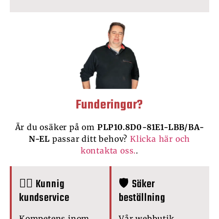
Funderingar?
Är du osäker på om
PLP10.8D0-81E1-LBB/BA-
N-EL
passar ditt behov?
Klicka här och
kontakta oss.
.
🙋‍♂️ Kunnig
🛡️ Säker
kundservice
beställning
Kompetens inom
Vår webbutik