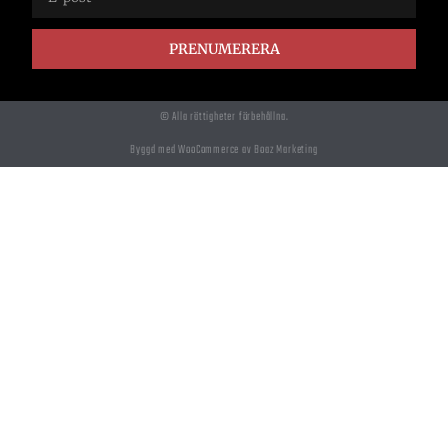
PRENUMERERA
© Alla rättigheter förbehållna.
Byggd med WooCommerce av Boaz Marketing