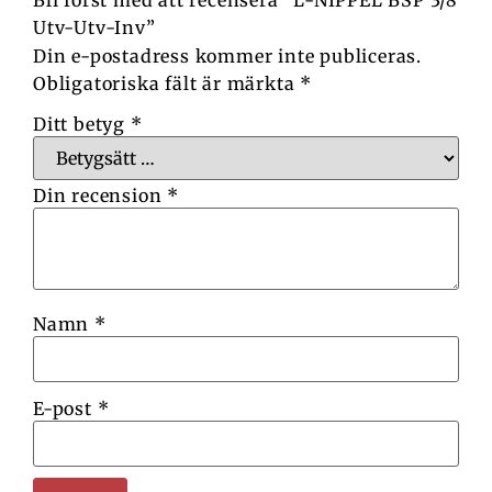
Bli först med att recensera ”L-NIPPEL BSP 3/8
Utv-Utv-Inv”
Din e-postadress kommer inte publiceras.
Obligatoriska fält är märkta
*
Ditt betyg
*
Din recension
*
Namn
*
E-post
*