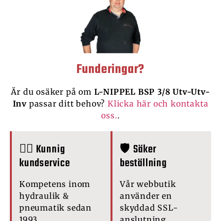
Funderingar?
Är du osäker på om
L-NIPPEL BSP 3/8 Utv-Utv-
Inv
passar ditt behov?
Klicka här och kontakta
oss.
.
🙋‍♂️ Kunnig
🛡️ Säker
kundservice
beställning
Kompetens inom
Vår webbutik
hydraulik &
använder en
pneumatik sedan
skyddad SSL-
1993.
anslutning.