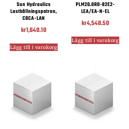
Sun Hydraulics
PLM20.8R0-82E2-
Lasthållningspatron,
LEA/EA-N-EL
CBCA-LAN
kr
4,548.50
kr
1,640.10
Lägg till i varukorg
Lägg till i varukorg