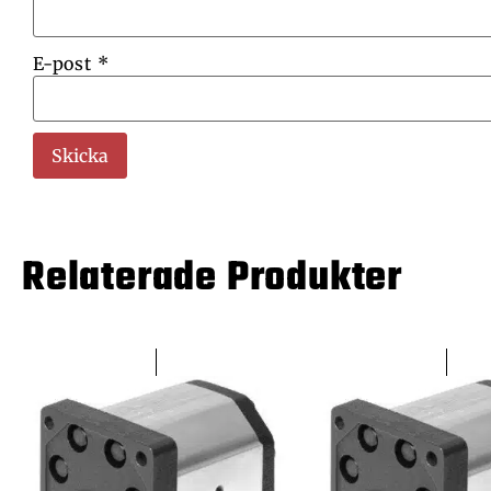
E-post
*
Relaterade Produkter