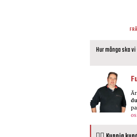
FRÅ
Hur många ska vi
F
Är
du
pa
os
🙋‍♂️ Kunnig kun