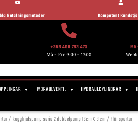
ibla Betalningsmetoder
Kompetent Kundstjä
+358 400 783 473
Må 
Må - Fre 9:00 - 17:00
Webb
OPPLINGAR
HYDRAULVENTIL
HYDRAULCYLINDRAR
rtar
/ kugghjulspump serie 2 dubbelpump 16cm X 8 cm / Flänsportar