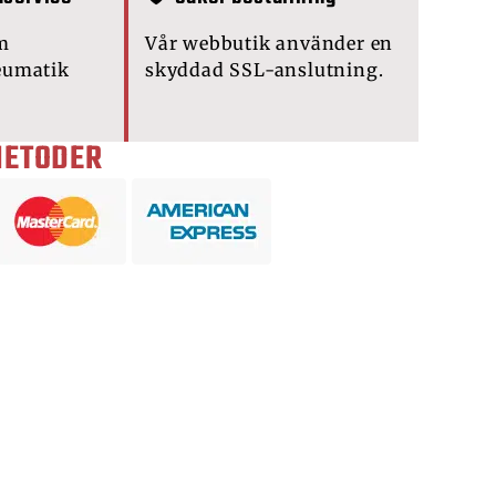
m
Vår webbutik använder en
eumatik
skyddad SSL-anslutning.
METODER