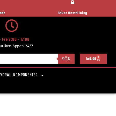
nst
Säker Beställning
- Fre 9:00 - 17:00
utiken öppen 24/7
0
SÖK
kr
0.00
HYDRAULKOMPONENTER