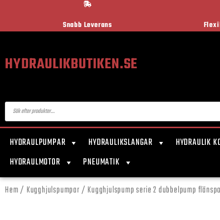
Snabb Leverans
Flex
HYDRAULIKBUTIKEN.SE
HYDRAULPUMPAR
HYDRAULIKSLANGAR
HYDRAULIK K
HYDRAULMOTOR
PNEUMATIK
Hem
/
Kugghjulspumpar
/
Kugghjulspump serie 2 dubbelpump flänspo