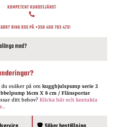
KOMPETENT KUNDSTJÄNST
GOR? RING OSS PÅ
+358 400 783 473
!
 slänga med?
underingar?
 du osäker på om
kugghjulspump serie 2
bbelpump 16cm X 8 cm / Flänsportar
ssar ditt behov?
Klicka här och kontakta
s.
.
dservice
🛡️ Säker beställning