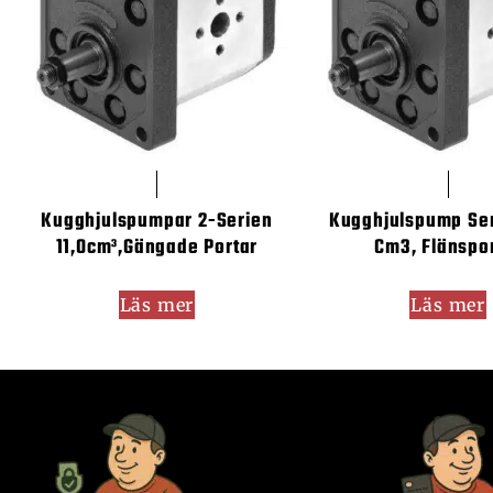
Kugghjulspumpar 2-Serien
Kugghjulspump Ser
11,0cm³,gängade Portar
Cm3, Flänspo
Läs mer
Läs mer