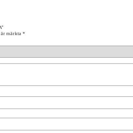
A”
t är märkta
*