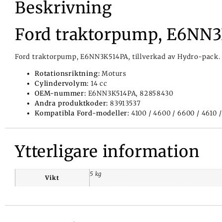
Beskrivning
Ford traktorpump, E6NN
Ford traktorpump, E6NN3K514PA, tillverkad av Hydro-pack.
Rotationsriktning:
Moturs
Cylindervolym:
14 cc
OEM-nummer:
E6NN3K514PA, 82858430
Andra produktkoder:
83913537
Kompatibla Ford-modeller:
4100 / 4600 / 6600 / 4610 / 
Ytterligare information
5 kg
Vikt