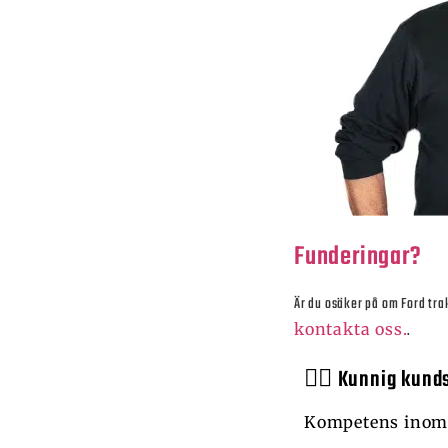
Funderingar?
Är du osäker på om
Ford tr
kontakta oss.
.
🙋‍♂️ Kunnig kund
Kompetens inom 