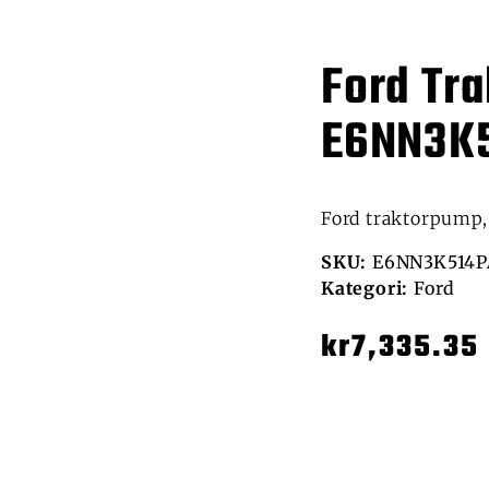
Ford Tr
E6NN3K
Ford traktorpump
SKU:
E6NN3K514P
Kategori:
Ford
kr
7,335.35