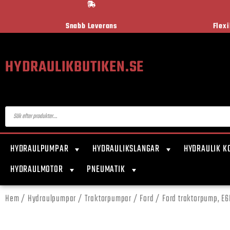
Snabb Leverans
Flex
HYDRAULIKBUTIKEN.SE
HYDRAULPUMPAR
HYDRAULIKSLANGAR
HYDRAULIK K
HYDRAULMOTOR
PNEUMATIK
Hem
/
Hydraulpumpar
/
Traktorpumpar
/
Ford
/ Ford traktorpump, E