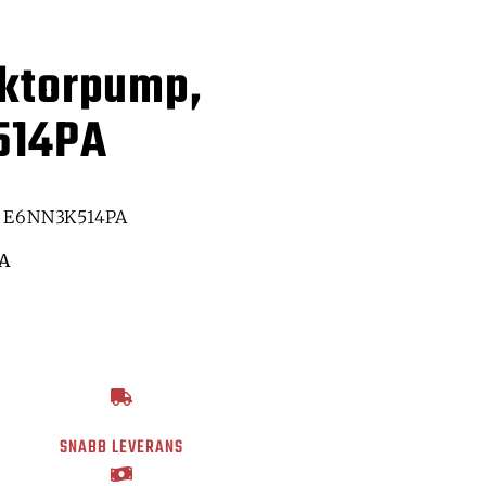
aktorpump,
514PA
, E6NN3K514PA
A
SNABB LEVERANS