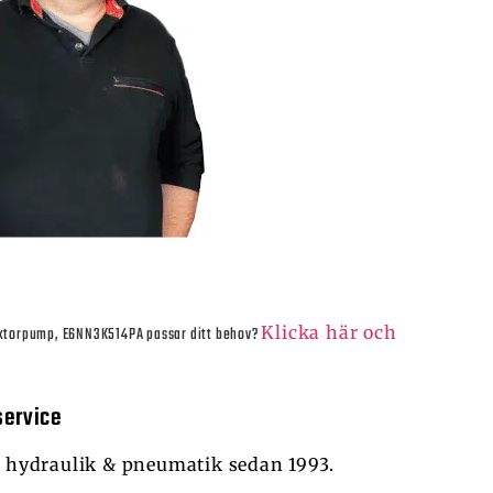
Klicka här och
aktorpump, E6NN3K514PA
passar ditt behov?
service
hydraulik & pneumatik sedan 1993.