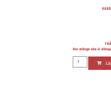
HAND
FRÅ
Hur många ska vi slän
Lä