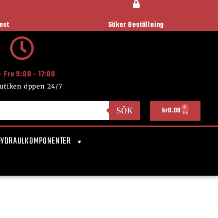
nst
Säker Beställning
- Fre 9:00 - 17:00
utiken öppen 24/7
0
SÖK
kr
0.00
HYDRAULKOMPONENTER