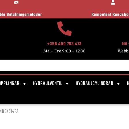
ibla Betalningsmetoder
Kompetent Kundstjä
+358 400 783 473
Må 
Må - Fre 9:00 - 17:00
Webb
OPPLINGAR
HYDRAULVENTIL
HYDRAULCYLINDRAR
6NN3K514PA