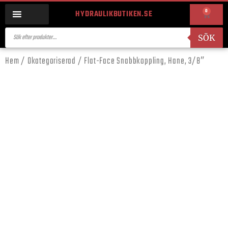
0
HYDRAULIKBUTIKEN.SE
SÖK
Hem
/
Okategoriserad
/ Flat-Face Snabbkoppling, Hane, 3/8″