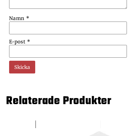
Namn
*
E-post
*
Relaterade Produkter