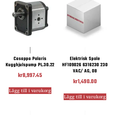
Casappa Polaris
Elektrisk Spole
Kugghjulspump PL.30.22
HF109026 6316230 230
VAC/ AG, 08
kr
8,997.45
kr
1,490.00
Lägg till i varukorg
Lägg till i varukorg