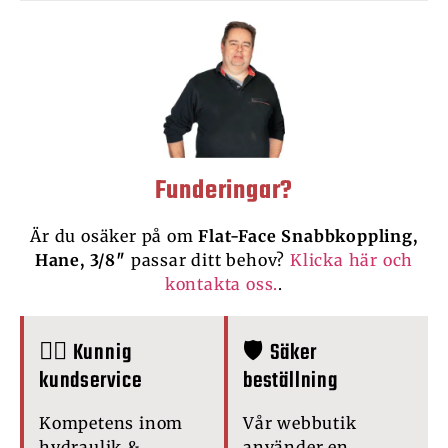
Funderingar?
Är du osäker på om
Flat-Face Snabbkoppling,
Hane, 3/8″
passar ditt behov?
Klicka här och
kontakta oss.
.
🙋‍♂️ Kunnig
🛡️ Säker
kundservice
beställning
Kompetens inom
Vår webbutik
hydraulik &
använder en