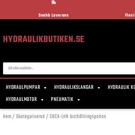
Snabb Leverans
Flex
HYDRAULIKBUTIKEN.SE
HYDRAULPUMPAR
HYDRAULIKSLANGAR
HYDRAULIK K
HYDRAULMOTOR
PNEUMATIK
Hem
/
Okategoriserad
/ CBCA-LHN lasthållningspatron