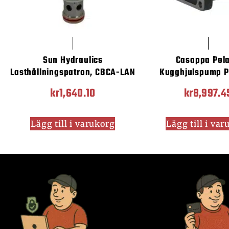
Sun Hydraulics
Casappa Pola
Lasthållningspatron, CBCA-LAN
Kugghjulspump P
kr
1,640.10
kr
8,997.4
Lägg till i varukorg
Lägg till i va