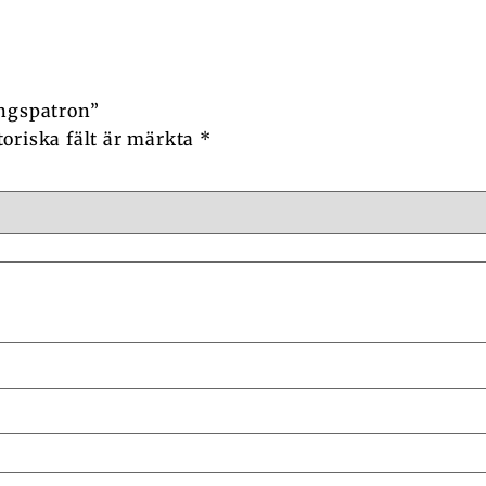
ingspatron”
toriska fält är märkta
*