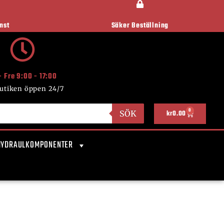
nst
Säker Beställning
- Fre 9:00 - 17:00
utiken öppen 24/7
0
SÖK
kr
0.00
HYDRAULKOMPONENTER