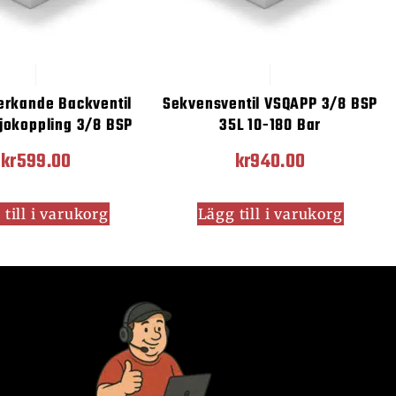
erkande Backventil
Sekvensventil VSQAPP 3/8 BSP
jokoppling 3/8 BSP
35L 10-180 Bar
kr
599.00
kr
940.00
till i varukorg
Lägg till i varukorg