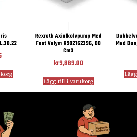
ris
Rexroth Axialkolvpump Med
Dubbelv
L.30.22
Fast Volym R902162396, 80
Med Ban
Cm3
5
kr
9,889.00
rukorg
Lägg 
Lägg till i varukorg