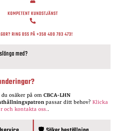
KOMPETENT KUNDSTJÄNST
GOR? RING OSS PÅ
+358 400 783 473
!
 slänga med?
underingar?
 du osäker på om
CBCA-LHN
sthållningspatron
passar ditt behov?
Klicka
r och kontakta oss.
.
dservice
🛡️ Säker beställning