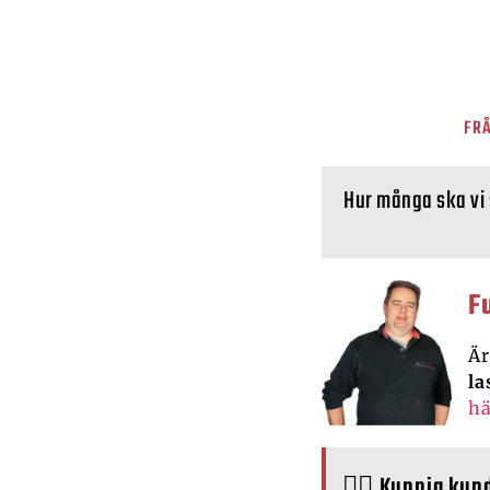
FRÅ
Hur många ska vi
F
Är
la
hä
🙋‍♂️ Kunnig kun