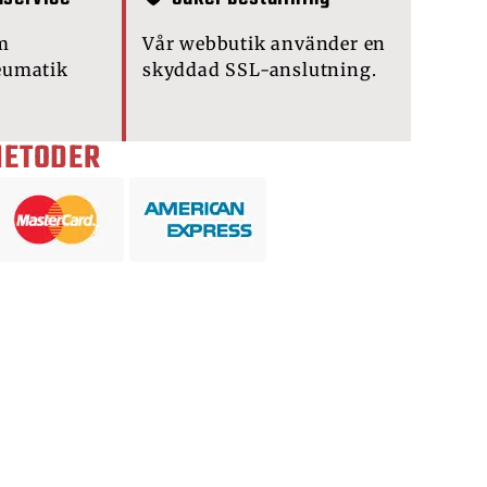
m
Vår webbutik använder en
eumatik
skyddad SSL-anslutning.
METODER