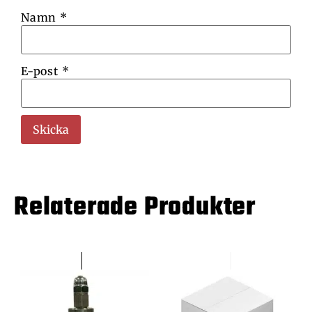
Namn
*
E-post
*
Relaterade Produkter