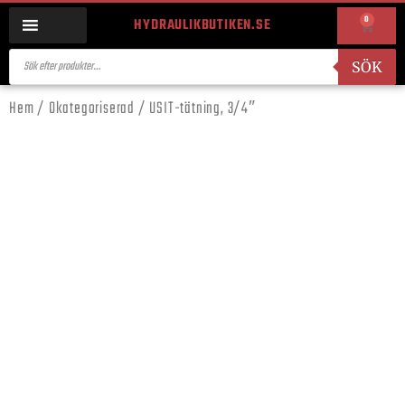
0
HYDRAULIKBUTIKEN.SE
SÖK
Hem
/
Okategoriserad
/ USIT-tätning, 3/4″