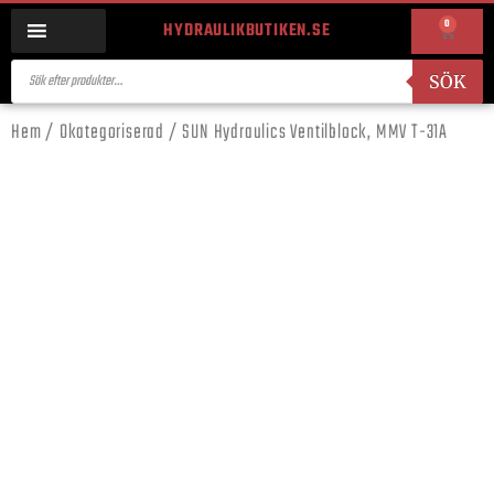
0
HYDRAULIKBUTIKEN.SE
SÖK
Hem
/
Okategoriserad
/ SUN Hydraulics Ventilblock, MMV T-31A