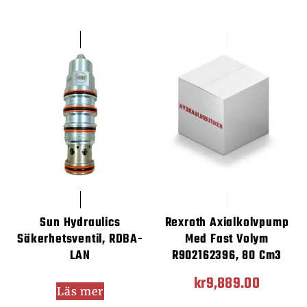
Sun Hydraulics
Rexroth Axialkolvpump
Säkerhetsventil, RDBA-
Med Fast Volym
LAN
R902162396, 80 Cm3
kr
9,889.00
Läs mer