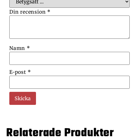
Din recension
*
Namn
*
E-post
*
Relaterade Produkter