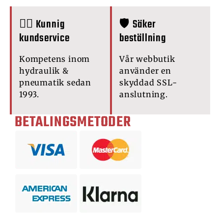
🙋‍♂️ Kunnig
🛡️ Säker
kundservice
beställning
Kompetens inom
Vår webbutik
hydraulik &
använder en
pneumatik sedan
skyddad SSL-
1993.
anslutning.
BETALINGSMETODER