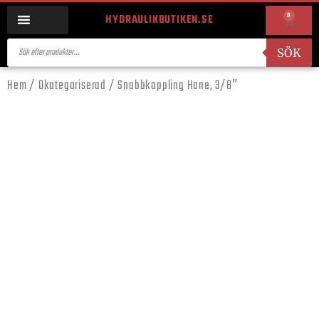
0
HYDRAULIKBUTIKEN.SE
SÖK
Hem
/
Okategoriserad
/ Snabbkoppling Hane, 3/8″