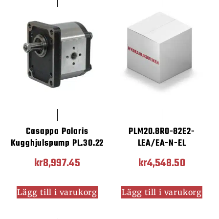
Casappa Polaris
PLM20.8R0-82E2-
Kugghjulspump PL.30.22
LEA/EA-N-EL
kr
8,997.45
kr
4,548.50
Lägg till i varukorg
Lägg till i varukorg