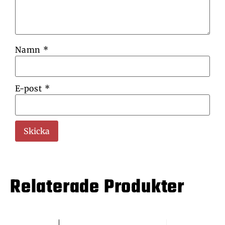
Namn
*
E-post
*
Relaterade Produkter