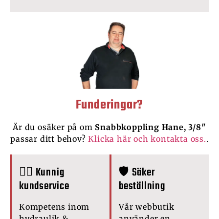
Funderingar?
Är du osäker på om
Snabbkoppling Hane, 3/8″
passar ditt behov?
Klicka här och kontakta oss.
.
🙋‍♂️ Kunnig
🛡️ Säker
kundservice
beställning
Kompetens inom
Vår webbutik
hydraulik &
använder en