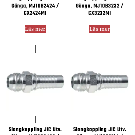
Gänga, MJ10B2424 /
Gänga, MJ10B3232 /
CX2424MI
CX3232MI
Läs mer
Läs mer
Slangkoppling JIC Utv.
Slangkoppling JIC Utv.