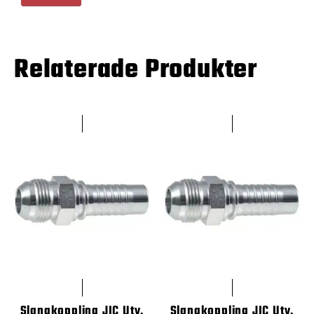
Relaterade Produkter
Slangkoppling JIC Utv.
Slangkoppling JIC Utv.