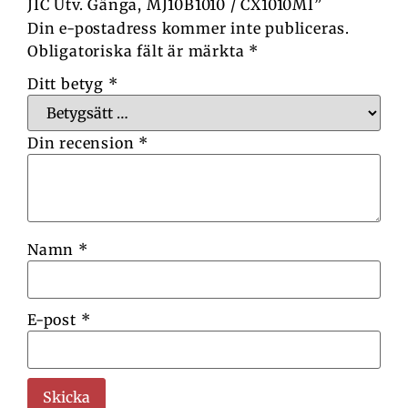
JIC Utv. Gänga, MJ10B1010 / CX1010MI”
Din e-postadress kommer inte publiceras.
Obligatoriska fält är märkta
*
Ditt betyg
*
Din recension
*
Namn
*
E-post
*