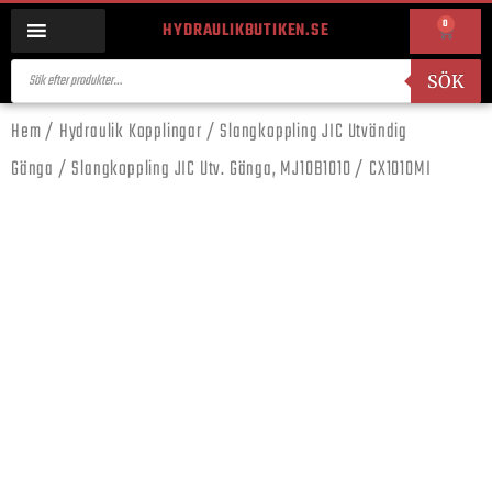
0
HYDRAULIKBUTIKEN.SE
SÖK
Hem
/
Hydraulik Kopplingar
/
Slangkoppling JIC Utvändig
Gänga
/ Slangkoppling JIC Utv. Gänga, MJ10B1010 / CX1010MI