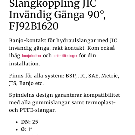
Slangkoppling JIC
Invändig Gänga 90°,
FJ92B1620
Banjo-kontakt för hydraulslangar med JIC
invändig gänga, rakt kontakt. Kom också
ihåg
och
för din
banjobultar
usit-tätningar
installation.
Finns för alla system: BSP, JIC, SAE, Metric,
JIS, Banjo etc.
Spindelns design garanterar kompatibilitet
med alla gummislangar samt termoplast-
och PTFE-slangar.
DN:
25
Ø:
1″