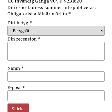
JIC Invändig Gänga 90°, FJ92B1620”
Din e-postadress kommer inte publiceras.
Obligatoriska fält är märkta
*
Ditt betyg
*
Din recension
*
Namn
*
E-post
*