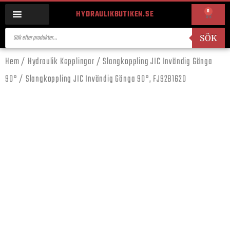
0
HYDRAULIKBUTIKEN.SE
SÖK
Hem
/
Hydraulik Kopplingar
/
Slangkoppling JIC Invändig Gänga
90°
/ Slangkoppling JIC Invändig Gänga 90°, FJ92B1620