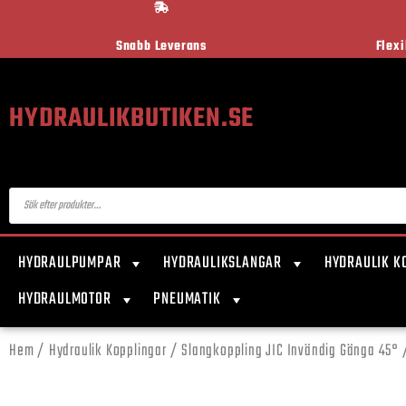
Snabb Leverans
Flex
HYDRAULIKBUTIKEN.SE
HYDRAULPUMPAR
HYDRAULIKSLANGAR
HYDRAULIK K
HYDRAULMOTOR
PNEUMATIK
Hem
/
Hydraulik Kopplingar
/
Slangkoppling JIC Invändig Gänga 45°
/