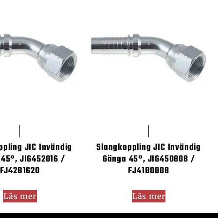
pling JIC Invändig
Slangkoppling JIC Invändig
45°, JIG452016 /
Gänga 45°, JIG450808 /
FJ42B1620
FJ41B0808
Läs mer
Läs mer