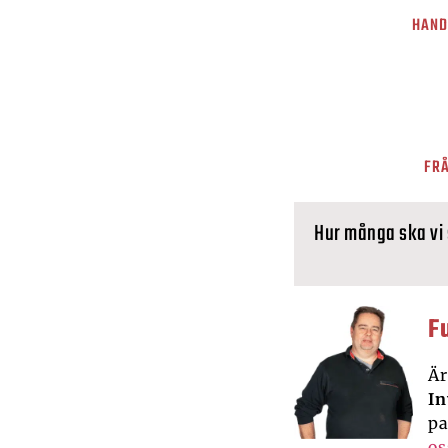
HAND
FRÅ
Hur många ska vi
F
Är
In
pa
os