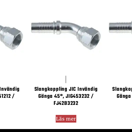
 Invändig
Slangkoppling JIC Invändig
Slangkop
51212 /
Gänga 45°, JIG453232 /
Gänga 
FJ42B3232
Läs mer