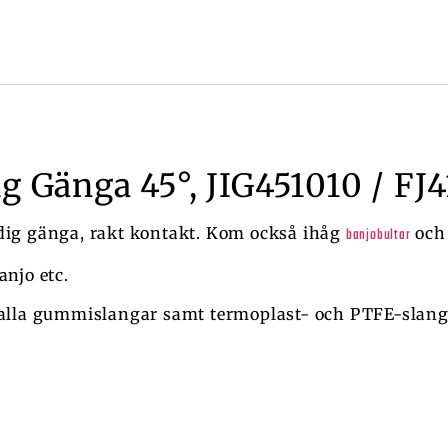
g Gänga 45°, JIG451010 / FJ
dig gänga, rakt kontakt. Kom också ihåg
oc
banjobultar
anjo etc.
 alla gummislangar samt termoplast- och PTFE-slang