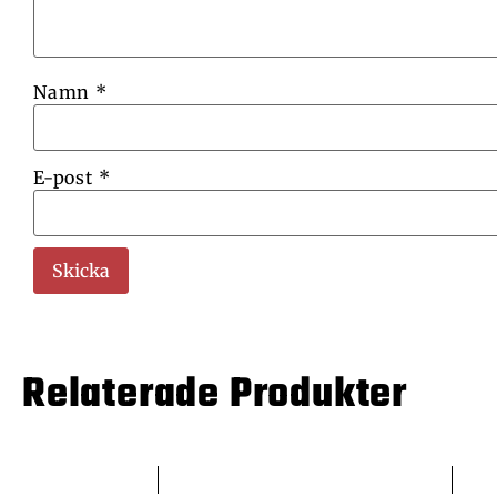
Namn
*
E-post
*
Relaterade Produkter