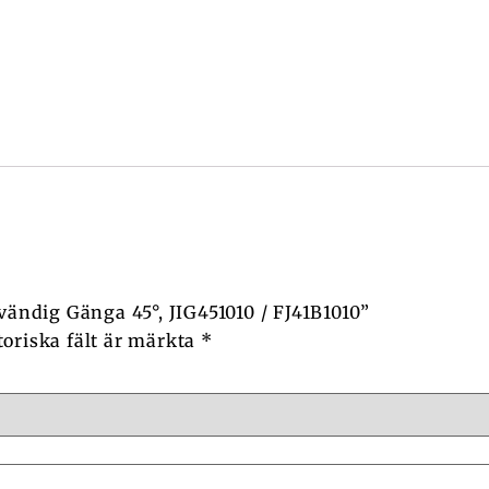
vändig Gänga 45°, JIG451010 / FJ41B1010”
toriska fält är märkta
*