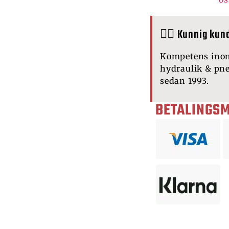
🙋‍♂️ Kunnig kun
Kompetens ino
hydraulik & pn
sedan 1993.
BETALINGS