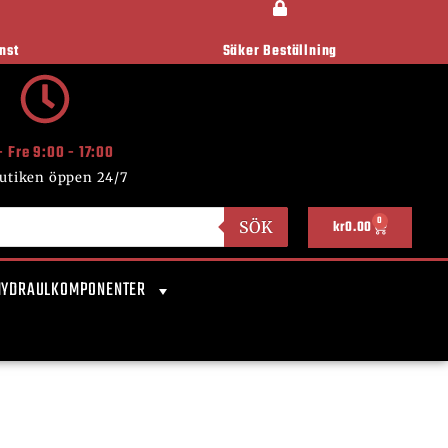
nst
Säker Beställning
- Fre 9:00 - 17:00
utiken öppen 24/7
0
SÖK
kr
0.00
HYDRAULKOMPONENTER