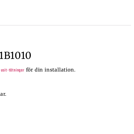
41B1010
h
för din installation.
usit-tätningar
ar.