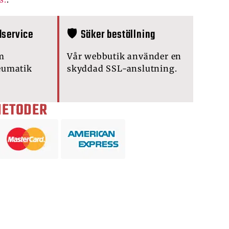
dservice
🛡️ Säker beställning
m
Vår webbutik använder en
eumatik
skyddad SSL-anslutning.
METODER