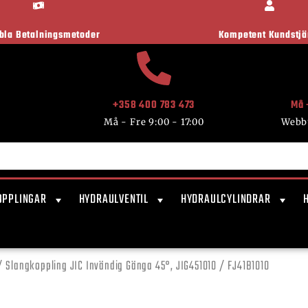
ibla Betalningsmetoder
Kompetent Kundstjä
+358 400 783 473
Må 
Må - Fre 9:00 - 17:00
Webb
OPPLINGAR
HYDRAULVENTIL
HYDRAULCYLINDRAR
 Slangkoppling JIC Invändig Gänga 45°, JIG451010 / FJ41B1010