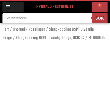
0
HYDRAULIKBUTIKEN.SE
SÖK
Hem
/
Hydraulik Kopplingar
/
Slangkoppling BSPT Utvändig
Gänga
/ Slangkoppling BSPT Utvändig Gänga, RK0204 / MT10B0402