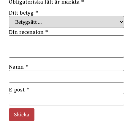
Obligatoriska fält är märkta
*
Ditt betyg
*
Din recension
*
Namn
*
E-post
*