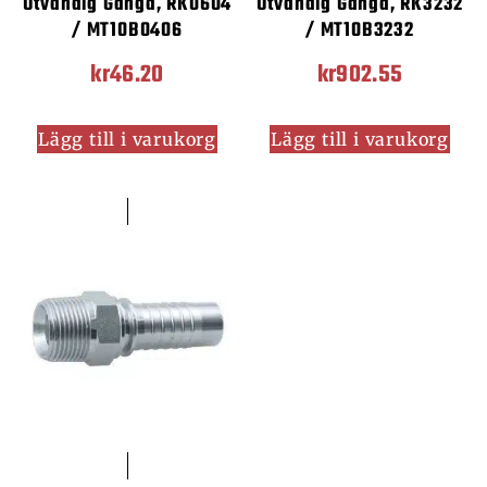
Utvändig Gänga, RK0604
Utvändig Gänga, RK3232
/ MT10B0406
/ MT10B3232
kr
46.20
kr
902.55
Lägg till i varukorg
Lägg till i varukorg