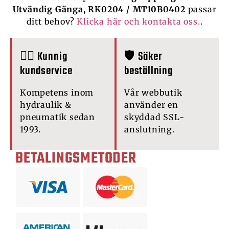
Utvändig Gänga, RK0204 / MT10B0402
passar
ditt behov?
Klicka här och kontakta oss.
.
🙋‍♂️ Kunnig
🛡️ Säker
kundservice
beställning
Kompetens inom
Vår webbutik
hydraulik &
använder en
pneumatik sedan
skyddad SSL-
1993.
anslutning.
BETALINGSMETODER