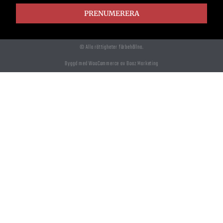
PRENUMERERA
© Alla rättigheter förbehållna.
Byggd med WooCommerce av Boaz Marketing