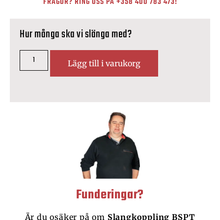
FRÅGOR? RING OSS PÅ
+358 400 783 473
!
Hur många ska vi slänga med?
Lägg till i varukorg
Funderingar?
Är du osäker på om
Slangkoppling BSPT