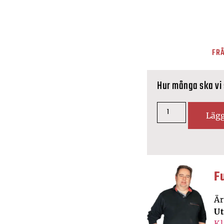
FRÅ
Hur många ska vi
Lägg
F
Är
U
Kl