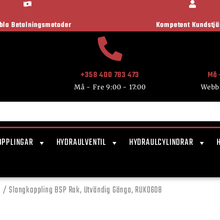
ibla Betalningsmetoder
Kompetent Kundstjä
+358 400 783 473
Må 
Må - Fre 9:00 - 17:00
Webb
OPPLINGAR
HYDRAULVENTIL
HYDRAULCYLINDRAR
a
/ Slangkoppling BSP Rak, Utvändig Gänga, RUK0608