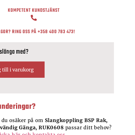
KOMPETENT KUNDSTJÄNST
GOR? RING OSS PÅ
+358 400 783 473
!
 slänga med?
 till i varukorg
underingar?
 du osäker på om
Slangkoppling BSP Rak,
tvändig Gänga, RUK0608
passar ditt behov?
icka här och kontakta oss.
.