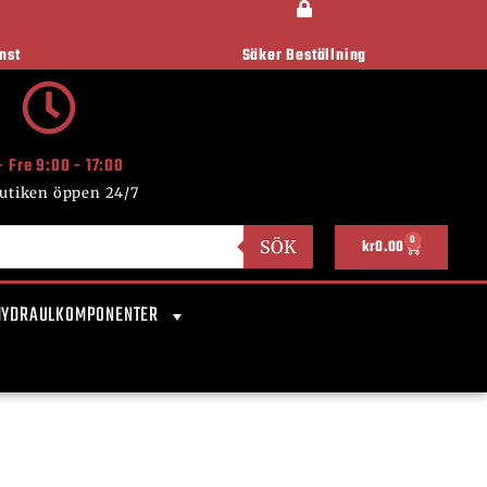
nst
Säker Beställning
- Fre 9:00 - 17:00
utiken öppen 24/7
0
SÖK
kr
0.00
HYDRAULKOMPONENTER