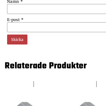
Namn
*
E-post
*
Relaterade Produkter