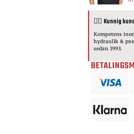
🙋‍♂️ Kunnig kun
Kompetens ino
hydraulik & pn
sedan 1993.
BETALINGS