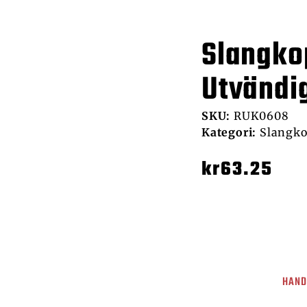
Slangko
Utvändi
SKU:
RUK0608
Kategori:
Slangko
kr
63.25
HAND