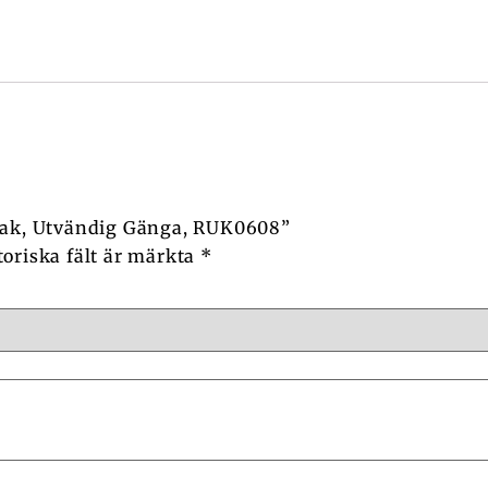
 Rak, Utvändig Gänga, RUK0608”
toriska fält är märkta
*