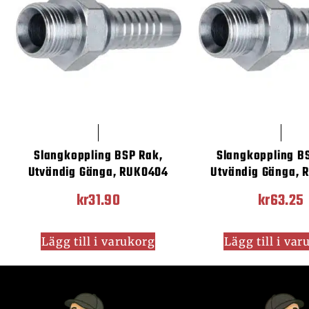
Slangkoppling BSP Rak,
Slangkoppling B
Utvändig Gänga, RUK0404
Utvändig Gänga, 
kr
31.90
kr
63.25
Lägg till i varukorg
Lägg till i va