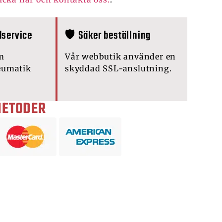
dservice
🛡️ Säker beställning
m
Vår webbutik använder en
eumatik
skyddad SSL-anslutning.
METODER