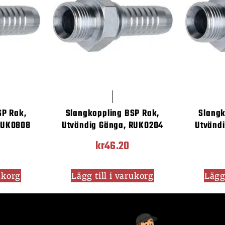
SP Rak,
Slangkoppling BSP Rak,
Slangk
RUK0808
Utvändig Gänga, RUK0204
Utvänd
kr
46.20
rukorg
Lägg till i varukorg
Lägg 