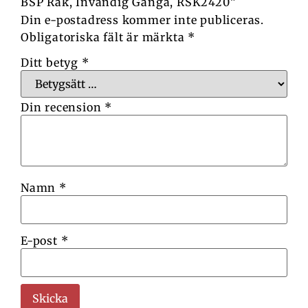
BSP Rak, Invändig Gänga, RSK2420”
Din e-postadress kommer inte publiceras.
Obligatoriska fält är märkta
*
Ditt betyg
*
Din recension
*
Namn
*
E-post
*