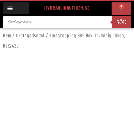
0
HYDRAULIKBUTIKEN.SE
SÖK
Hem
/
Okategoriserad
/ Slangkoppling BSP Rak, Invändig Gänga,
RSK2420