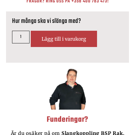
FRÅGOR? RING OSS PÅ
+358 400 783 473
!
Hur många ska vi slänga med?
Lägg till i varukorg
Funderingar?
Är du osäker på om
Slangkoppling BSP Rak,