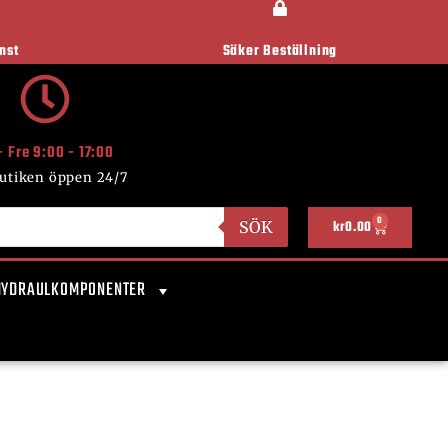
nst
Säker Beställning
- Fre 9:00 - 17:00
utiken öppen 24/7
0
SÖK
kr
0.00
HYDRAULKOMPONENTER