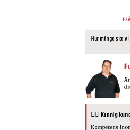
FRÅ
Hur många ska vi
F
Är
di
🙋‍♂️ Kunnig kun
Kompetens ino