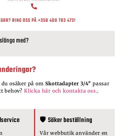
GOR? RING OSS PÅ
+358 400 783 473
!
 slänga med?
underingar?
 du osäker på om
Skottadapter 3/4″
passar
tt behov?
Klicka här och kontakta oss.
.
dservice
🛡️ Säker beställning
m
Vår webbutik använder en