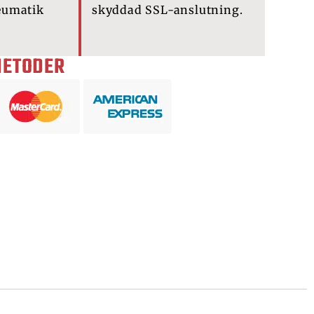
eumatik
skyddad SSL-anslutning.
METODER