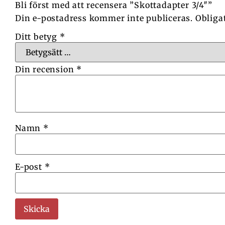
Bli först med att recensera ”Skottadapter 3/4″”
Din e-postadress kommer inte publiceras.
Obliga
Ditt betyg
*
Din recension
*
Namn
*
E-post
*