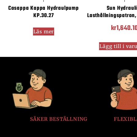
Casappa Kappa Hydraulpump
Sun Hydraul
KP.30.27
Lasthållningspatron
kr
1,640.1
Läs mer
Lägg till i va
SÄKER BESTÄLLNING
FLEXIB