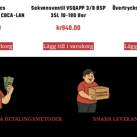
ics
Sekvensventil VSQAPP 3/8 BSP
Övertryck
, CBCA-LAN
35L 10-180 Bar
0
kr
940.00
rukorg
Lägg till i varukorg
Lägg 
LA BETALINGSMETODER
SNABB LEVERA