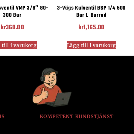
sventil VMP 3/8″ 80-
3-Vägs Kulventil BSP 1/4 500
300 Bar
Bar L-Borrad
kr
360.00
kr
1,165.00
till i varukorg
Lägg till i varukorg
NS
KOMPETENT KUNDSTJÄNST