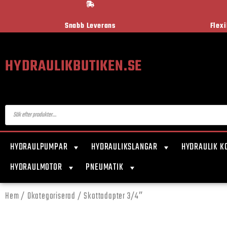
Snabb Leverans
Flex
HYDRAULIKBUTIKEN.SE
HYDRAULPUMPAR
HYDRAULIKSLANGAR
HYDRAULIK K
HYDRAULMOTOR
PNEUMATIK
Hem
/
Okategoriserad
/ Skottadapter 3/4″