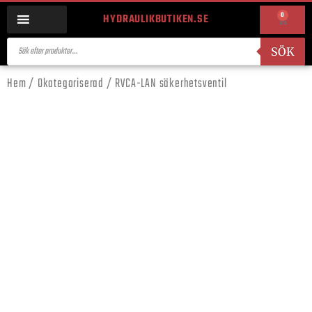
0
HYDRAULIKBUTIKEN.SE
SÖK
Hem
/
Okategoriserad
/ RVCA-LAN säkerhetsventil