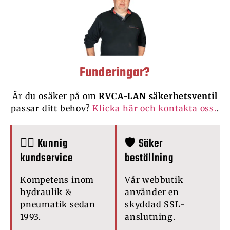
Funderingar?
Är du osäker på om
RVCA-LAN säkerhetsventil
passar ditt behov?
Klicka här och kontakta oss.
.
🙋‍♂️ Kunnig
🛡️ Säker
kundservice
beställning
Kompetens inom
Vår webbutik
hydraulik &
använder en
pneumatik sedan
skyddad SSL-
1993.
anslutning.