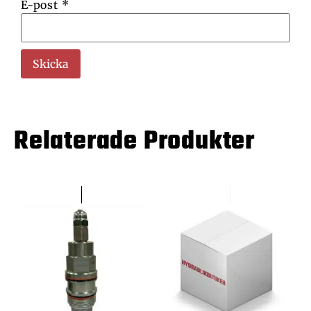
E-post
*
Relaterade Produkter