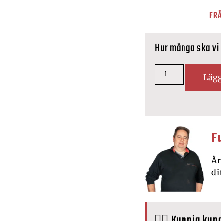
FRÅ
Hur många ska vi
Lägg
F
Är
di
🙋‍♂️ Kunnig kun