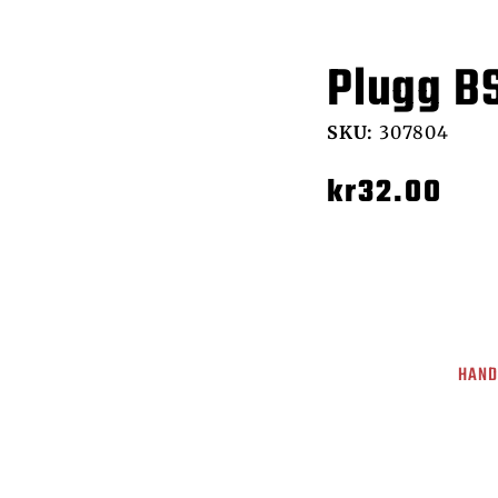
Plugg BS
SKU:
307804
kr
32.00
HAND