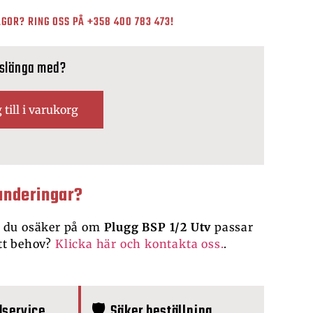
GOR? RING OSS PÅ
+358 400 783 473
!
 slänga med?
 till i varukorg
underingar?
 du osäker på om
Plugg BSP 1/2 Utv
passar
tt behov?
Klicka här och kontakta oss.
.
dservice
🛡️ Säker beställning