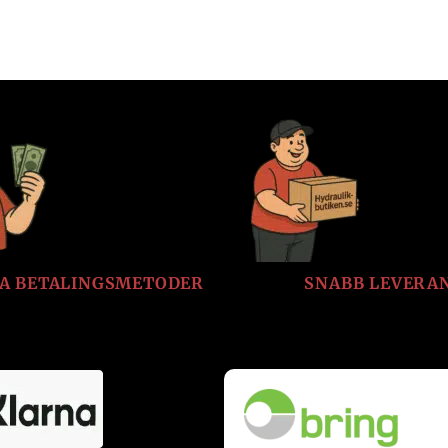
LA BETALINGSMETODER
SNABB LEVERA