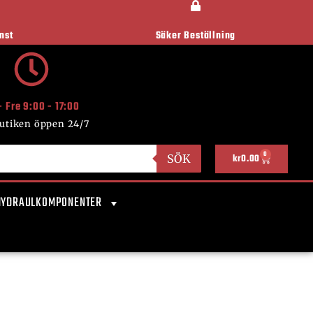
nst
Säker Beställning
- Fre 9:00 - 17:00
utiken öppen 24/7
0
SÖK
kr
0.00
HYDRAULKOMPONENTER