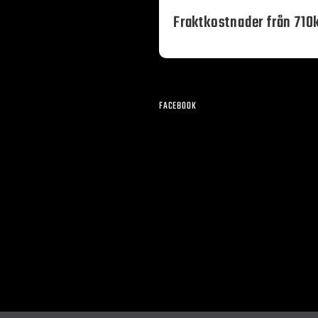
Fraktkostnader från 710k
FACEBOOK