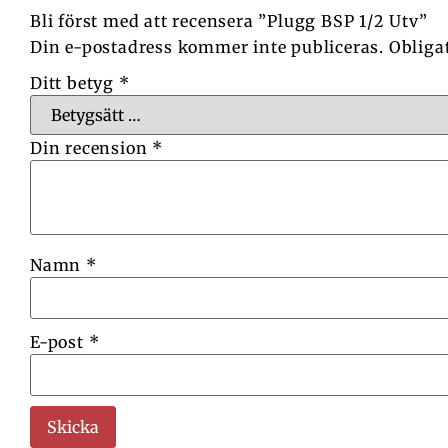
Bli först med att recensera ”Plugg BSP 1/2 Utv”
Din e-postadress kommer inte publiceras.
Obliga
Ditt betyg
*
Din recension
*
Namn
*
E-post
*