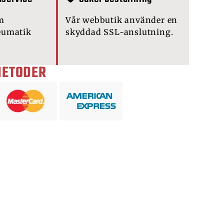
m
Vår webbutik använder en
eumatik
skyddad SSL-anslutning.
METODER