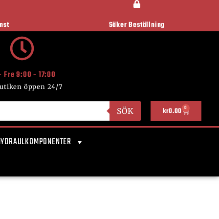
nst
Säker Beställning
- Fre 9:00 - 17:00
utiken öppen 24/7
0
SÖK
kr
0.00
HYDRAULKOMPONENTER