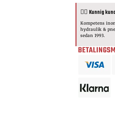
🙋‍♂️ Kunnig kun
Kompetens ino
hydraulik & pn
sedan 1993.
BETALINGS