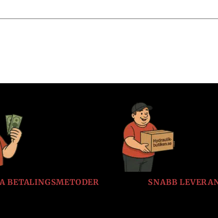
LA BETALINGSMETODER
SNABB LEVERA