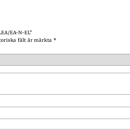
-LEA/EA-N-EL”
toriska fält är märkta
*