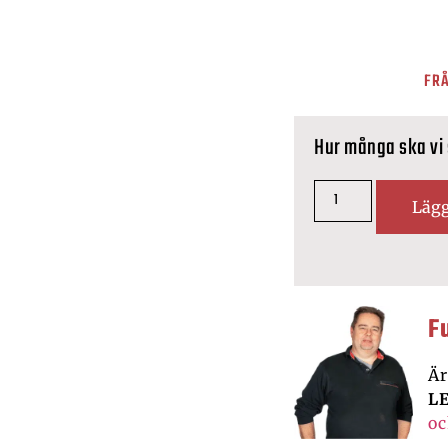
FRÅ
Hur många ska vi
Lägg
F
Är
L
oc