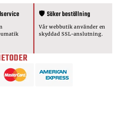
dservice
🛡️ Säker beställning
m
Vår webbutik använder en
eumatik
skyddad SSL-anslutning.
METODER