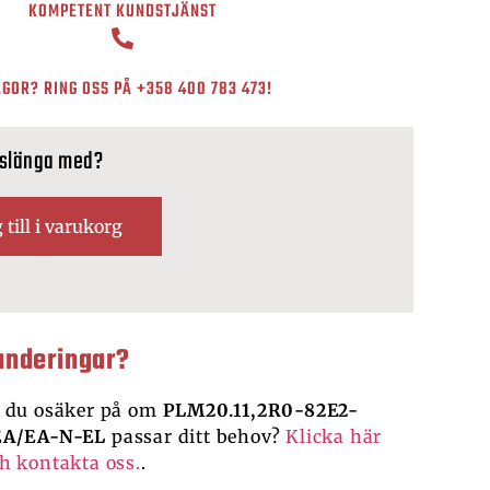
KOMPETENT KUNDSTJÄNST
GOR? RING OSS PÅ
+358 400 783 473
!
 slänga med?
 till i varukorg
underingar?
 du osäker på om
PLM20.11,2R0-82E2-
EA/EA-N-EL
passar ditt behov?
Klicka här
h kontakta oss.
.