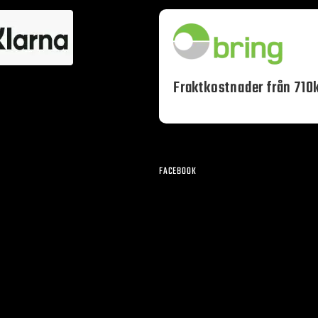
Fraktkostnader från 710k
FACEBOOK