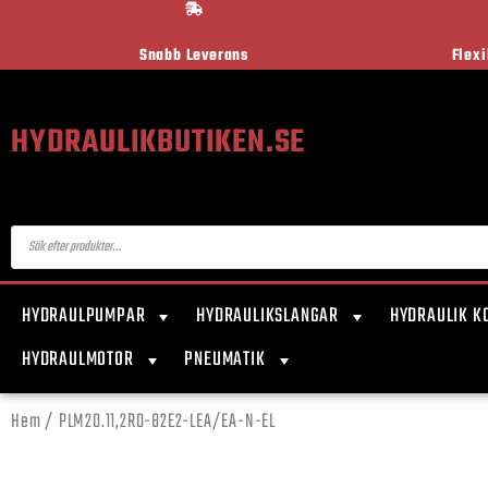
Snabb Leverans
Flex
HYDRAULIKBUTIKEN.SE
HYDRAULPUMPAR
HYDRAULIKSLANGAR
HYDRAULIK K
HYDRAULMOTOR
PNEUMATIK
Hem
/ PLM20.11,2R0-82E2-LEA/EA-N-EL