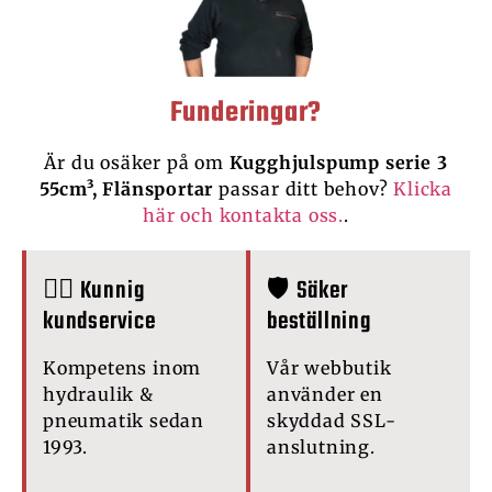
Funderingar?
Är du osäker på om
Kugghjulspump serie 3
55cm³, Flänsportar
passar ditt behov?
Klicka
här och kontakta oss.
.
🙋‍♂️ Kunnig
🛡️ Säker
kundservice
beställning
Kompetens inom
Vår webbutik
hydraulik &
använder en
pneumatik sedan
skyddad SSL-
1993.
anslutning.