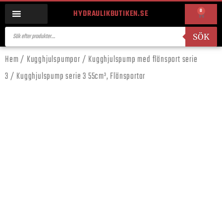
0
HYDRAULIKBUTIKEN.SE
SÖK
Hem
/
Kugghjulspumpar
/
Kugghjulspump med flänsport serie
3
/ Kugghjulspump serie 3 55cm³, Flänsportar