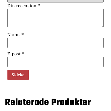
Din recension
*
Namn
*
E-post
*
Relaterade Produkter