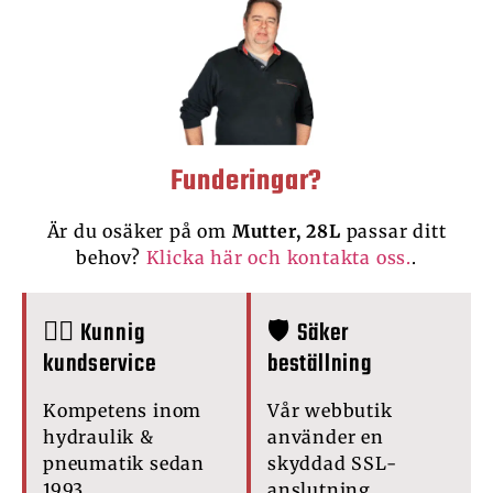
Funderingar?
Är du osäker på om
Mutter, 28L
passar ditt
behov?
Klicka här och kontakta oss.
.
🙋‍♂️ Kunnig
🛡️ Säker
kundservice
beställning
Kompetens inom
Vår webbutik
hydraulik &
använder en
pneumatik sedan
skyddad SSL-
1993.
anslutning.