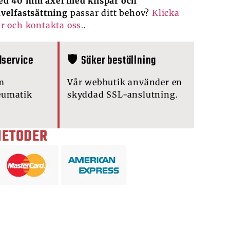
d 40 mm axel med kilspår och
velfastsättning
passar ditt behov?
Klicka
r och kontakta oss.
.
dservice
🛡️ Säker beställning
m
Vår webbutik använder en
eumatik
skyddad SSL-anslutning.
METODER