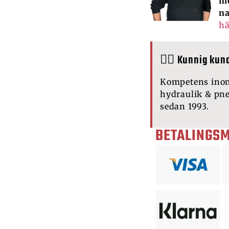
me
na
hä
🙋‍♂️ Kunnig kun
Kompetens ino
hydraulik & pn
sedan 1993.
BETALINGS