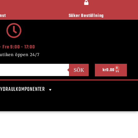
nst
Säker Beställning
- Fre 9:00 - 17:00
utiken öppen 24/7
0
SÖK
kr
0.00
HYDRAULKOMPONENTER