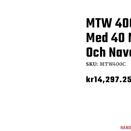
MTW 400
Med 40 
Och Nav
SKU:
MTW400C
kr
14,297.2
HAND