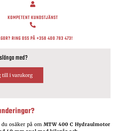
KOMPETENT KUNDSTJÄNST
GOR? RING OSS PÅ
+358 400 783 473
!
 slänga med?
 till i varukorg
underingar?
 du osäker på om
MTW 400 C Hydraulmotor