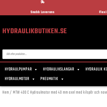
Snabb Leverans
Flex
HYDRAULIKBUTIKEN.SE
HYDRAULPUMPAR
HYDRAULIKSLANGAR
HYDRAULIK K
HYDRAULMOTOR
PNEUMATIK
Hem
/ MTW 400 C Hydraulmotor med 40 mm axel med kilspår och nave