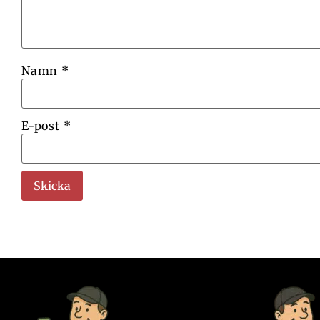
Namn
*
E-post
*