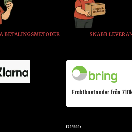
LA BETALINGSMETODER
SNABB LEVERA
Fraktkostnader från 710k
FACEBOOK