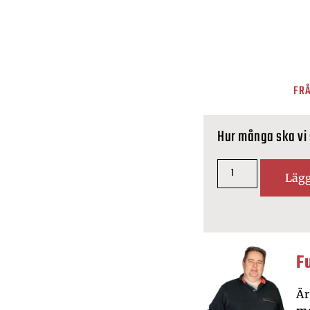
FRÅ
Hur många ska vi
Lägg
F
Är