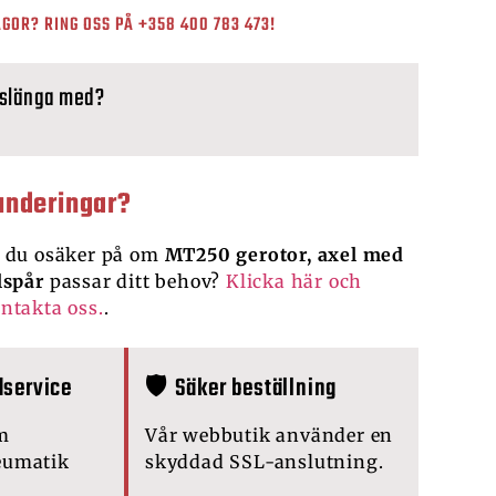
GOR? RING OSS PÅ
+358 400 783 473
!
 slänga med?
underingar?
 du osäker på om
MT250 gerotor, axel med
lspår
passar ditt behov?
Klicka här och
ntakta oss.
.
dservice
🛡️ Säker beställning
m
Vår webbutik använder en
eumatik
skyddad SSL-anslutning.