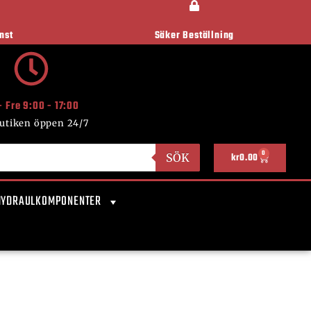
nst
Säker Beställning
- Fre 9:00 - 17:00
utiken öppen 24/7
0
SÖK
kr
0.00
HYDRAULKOMPONENTER