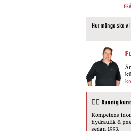
FRÅ
Hur många ska vi
F
Är
ki
ko
🙋‍♂️ Kunnig kun
Kompetens ino
hydraulik & pn
sedan 1993.