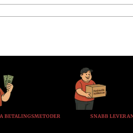
LA BETALINGSMETODER
SNABB LEVERA