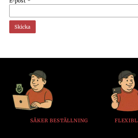
E-post
*
SÄKER BESTÄLLNING
FLEXIB