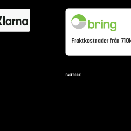
Fraktkostnader från 710k
FACEBOOK