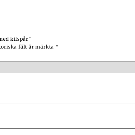
 med kilspår”
toriska fält är märkta
*