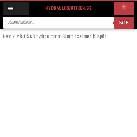
0
HYDRAULIKBUTIKEN.SE
SÖK
Hem
/ MR 315 CB hydraulmotor 32mm axel med kilspår