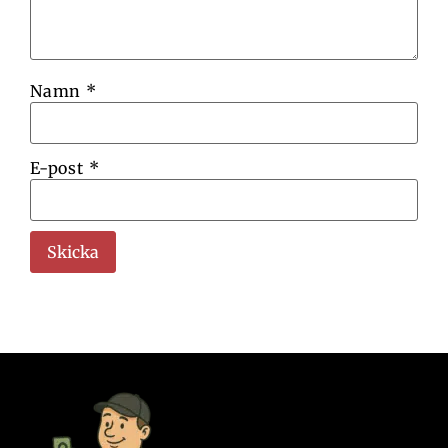
Namn
*
E-post
*