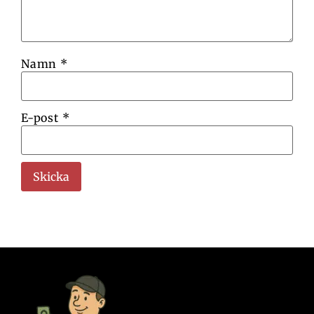
Namn
*
E-post
*