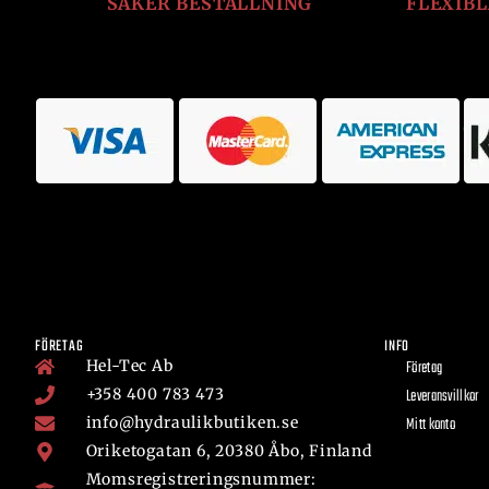
SÄKER BESTÄLLNING
FLEXIB
FÖRETAG
INFO
Hel-Tec Ab
Företag
+358 400 783 473
Leveransvillkor
info@hydraulikbutiken.se
Mitt konto
Oriketogatan 6, 20380 Åbo, Finland
Momsregistreringsnummer: