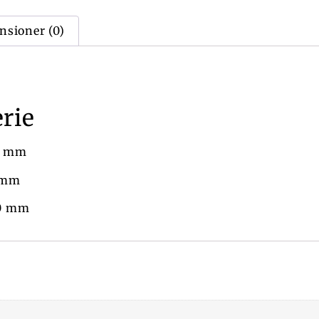
nsioner (0)
rie
10 mm
1 mm
40 mm