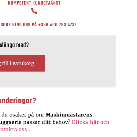
KOMPETENT KUNDSTJÄNST
GOR? RING OSS PÅ
+358 400 783 473
!
 slänga med?
 till i varukorg
underingar?
 du osäker på om
Maskinmästarens
uggserie
passar ditt behov?
Klicka här och
ntakta oss.
.