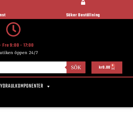
nst
Säker Beställning
- Fre 9:00 - 17:00
utiken öppen 24/7
0
SÖK
kr
0.00
HYDRAULKOMPONENTER