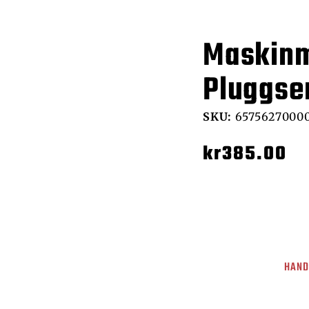
Maskinm
Pluggse
SKU:
6575627000
kr
385.00
HAND