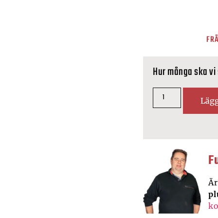
FRÅ
Hur många ska vi
Lägg
F
Är
pl
ko