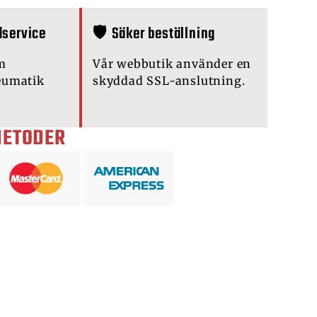
dservice
🛡️ Säker beställning
m
Vår webbutik använder en
eumatik
skyddad SSL-anslutning.
METODER