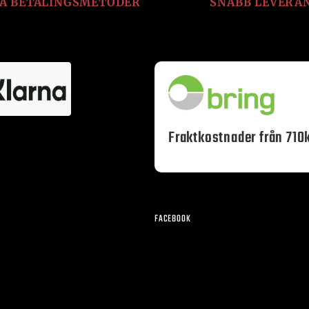
LA BETALINGSMETODER
SNABB LEVERA
Fraktkostnader från 710k
FACEBOOK