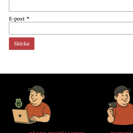
E-post
*