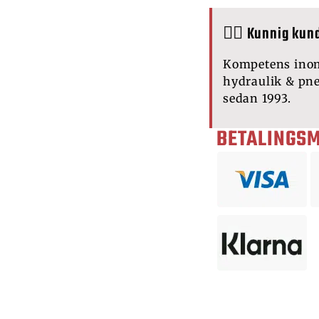
🙋‍♂️ Kunnig kun
Kompetens ino
hydraulik & pn
sedan 1993.
BETALINGS