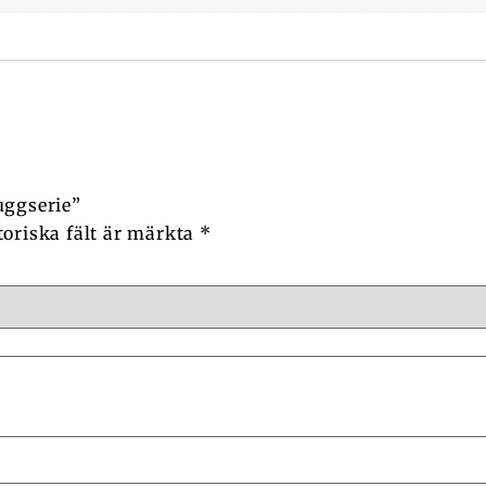
uggserie”
toriska fält är märkta
*