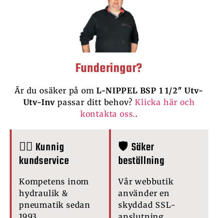
Funderingar?
Är du osäker på om
L-NIPPEL BSP 1 1/2″ Utv-
Utv-Inv
passar ditt behov?
Klicka här och
kontakta oss.
.
🙋‍♂️ Kunnig
🛡️ Säker
kundservice
beställning
Kompetens inom
Vår webbutik
hydraulik &
använder en
pneumatik sedan
skyddad SSL-
1993.
anslutning.