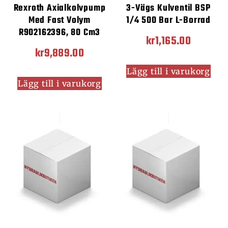
Rexroth Axialkolvpump
3-Vägs Kulventil BSP
Med Fast Volym
1/4 500 Bar L-Borrad
R902162396, 80 Cm3
kr
1,165.00
kr
9,889.00
Lägg till i varukorg
Lägg till i varukorg