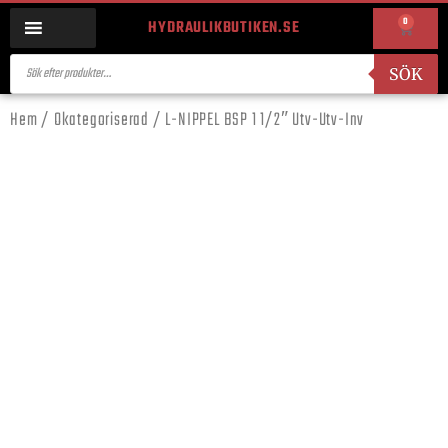
0
HYDRAULIKBUTIKEN.SE
SÖK
Hem
/
Okategoriserad
/ L-NIPPEL BSP 1 1/2″ Utv-Utv-Inv