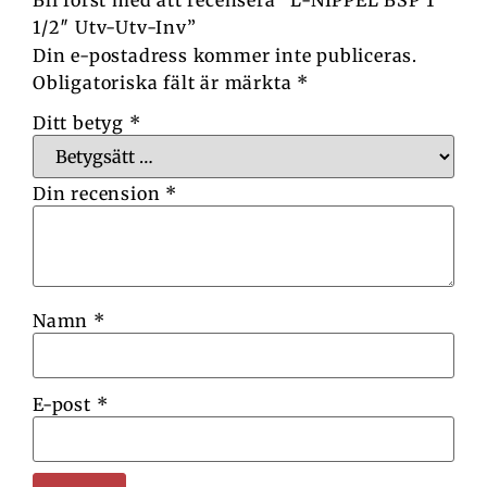
Bli först med att recensera ”L-NIPPEL BSP 1
1/2″ Utv-Utv-Inv”
Din e-postadress kommer inte publiceras.
Obligatoriska fält är märkta
*
Ditt betyg
*
Din recension
*
Namn
*
E-post
*