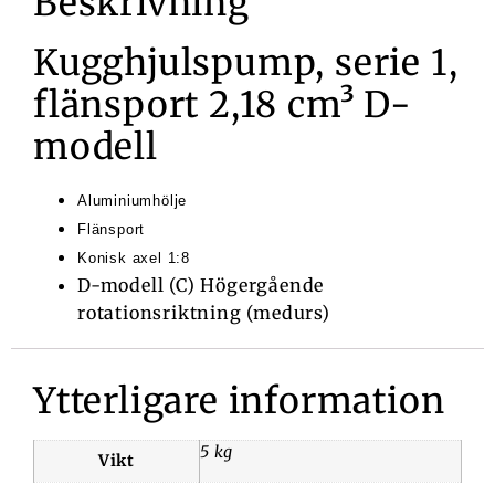
Beskrivning
Kugghjulspump, serie 1,
flänsport 2,18 cm³ D-
modell
Aluminiumhölje
Flänsport
Konisk axel 1:8
D-modell (C) Högergående
rotationsriktning (medurs)
Ytterligare information
5 kg
Vikt