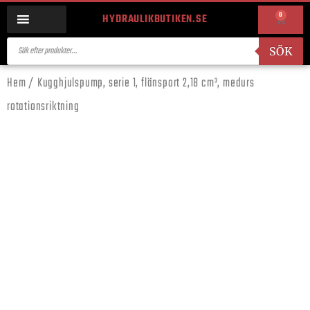
0
HYDRAULIKBUTIKEN.SE
SÖK
Hem
/ Kugghjulspump, serie 1, flänsport 2,18 cm³, medurs
rotationsriktning