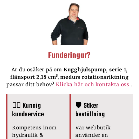
Funderingar?
Är du osäker på om
Kugghjulspump, serie 1,
flänsport 2,18 cm³, medurs rotationsriktning
passar ditt behov?
Klicka här och kontakta oss.
.
🙋‍♂️ Kunnig
🛡️ Säker
kundservice
beställning
Kompetens inom
Vår webbutik
hydraulik &
använder en