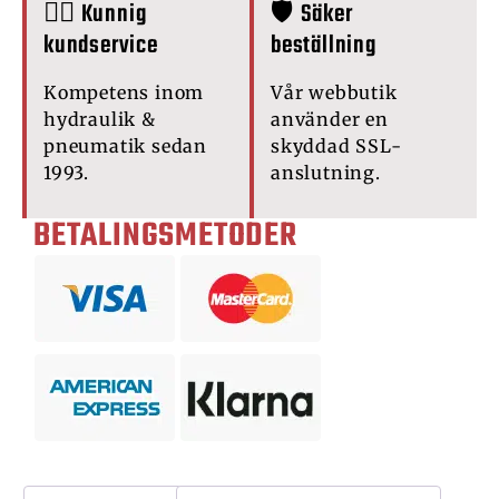
🙋‍♂️ Kunnig
🛡️ Säker
kundservice
beställning
Kompetens inom
Vår webbutik
hydraulik &
använder en
pneumatik sedan
skyddad SSL-
1993.
anslutning.
BETALINGSMETODER