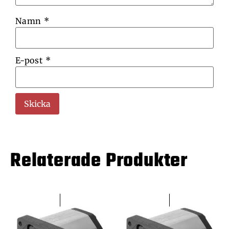
Namn
*
E-post
*
Relaterade Produkter