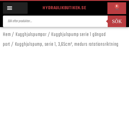
0
HYDRAULIKBUTIKEN.SE
SÖK
Hem
/
Kugghjulspumpar
/
Kugghjulspump serie 1 gängad
port
/ Kugghjulspump, serie 1, 3,65cm³, medurs rotationsriktning