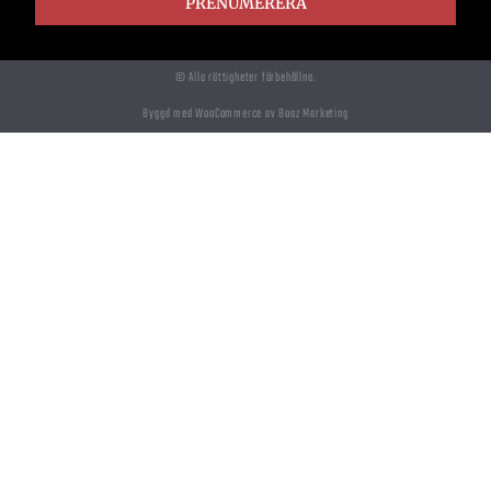
PRENUMERERA
© Alla rättigheter förbehållna.
Byggd med WooCommerce av Boaz Marketing