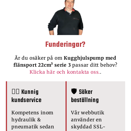
Funderingar?
Är du osäker på om
Kugghjulspump med
flänsport 22cm³ serie 3
passar ditt behov?
Klicka här och kontakta oss.
.
🙋‍♂️ Kunnig
🛡️ Säker
kundservice
beställning
Kompetens inom
Vår webbutik
hydraulik &
använder en
pneumatik sedan
skyddad SSL-