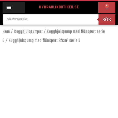
0
HYDRAULIKBUTIKEN.SE
SÖK
Hem
/
Kugghjulspumpar
/
Kugghjulspump med flänsport serie
3
/ Kugghjulspump med flänsport 22cm³ serie 3