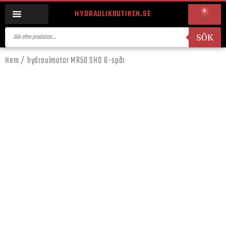
0
HYDRAULIKBUTIKEN.SE
SÖK
Hem
/ hydraulmotor MR50 SHD 6-spår