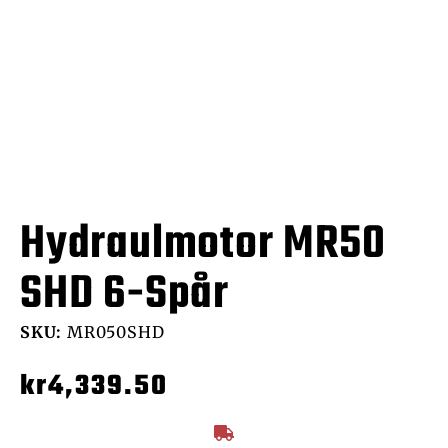
Hydraulmotor MR50
SHD 6-Spår
SKU:
MR050SHD
kr
4,339.50