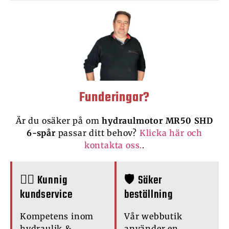
Funderingar?
Är du osäker på om
hydraulmotor MR50 SHD
6-spår
passar ditt behov?
Klicka här och
kontakta oss.
.
🙋‍♂️ Kunnig
🛡️ Säker
kundservice
beställning
Kompetens inom
Vår webbutik
hydraulik &
använder en