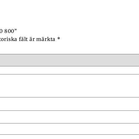
30 800”
toriska fält är märkta
*