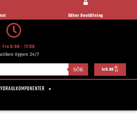
nst
Säker Beställning
- Fre 9:00 - 17:00
utiken öppen 24/7
0
SÖK
kr
0.00
HYDRAULKOMPONENTER