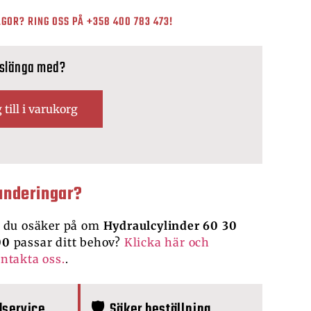
GOR? RING OSS PÅ
+358 400 783 473
!
 slänga med?
 till i varukorg
underingar?
 du osäker på om
Hydraulcylinder 60 30
00
passar ditt behov?
Klicka här och
ntakta oss.
.
dservice
🛡️ Säker beställning