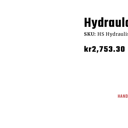
Hydraul
SKU:
HS Hydraulis
kr
2,753.30
HAND