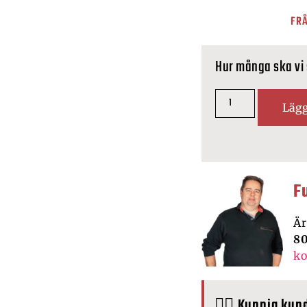
FRÅ
Hur många ska vi
Lägg
F
Är
8
ko
🙋‍♂️ Kunnig kun