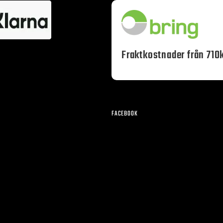
Fraktkostnader från 710k
FACEBOOK