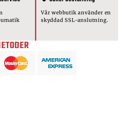
m
Vår webbutik använder en
eumatik
skyddad SSL-anslutning.
METODER