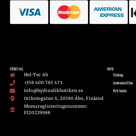
FÖRETAG
INFO
Hel-Tec Ab
Företag
+358 400 783 473
Leveransvillkor
info@hydraulikbutiken.se
Mitt konto
Oriketogatan 6, 20380 Åbo, Finland
Momsregistreringsnummer:
FI20229988