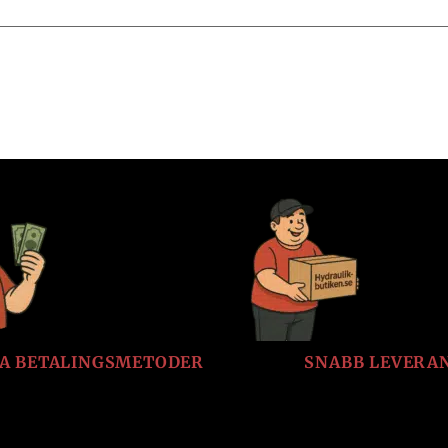
LA BETALINGSMETODER
SNABB LEVERA