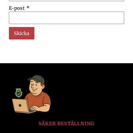
E-post
*
SÄKER BESTÄLLNING