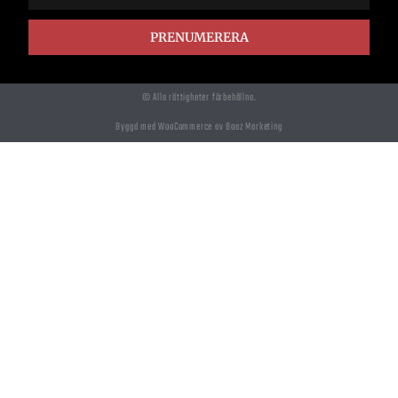
PRENUMERERA
© Alla rättigheter förbehållna.
Byggd med WooCommerce av Boaz Marketing