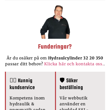
Funderingar?
Är du osäker på om
Hydraulcylinder 32 20 350
passar ditt behov?
Klicka här och kontakta oss.
.
🙋‍♂️ Kunnig
🛡️ Säker
kundservice
beställning
Kompetens inom
Vår webbutik
hydraulik &
använder en
pneumatik sedan
skyddad SSL-