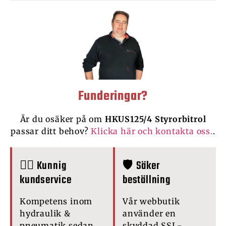
Funderingar?
Är du osäker på om
HKUS125/4 Styrorbitrol
passar ditt behov?
Klicka här och kontakta oss.
.
🙋‍♂️ Kunnig
🛡️ Säker
kundservice
beställning
Kompetens inom
Vår webbutik
hydraulik &
använder en
pneumatik sedan
skyddad SSL-