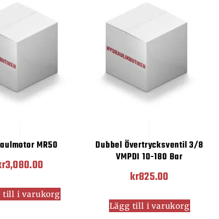
raulmotor MR50
Dubbel Övertrycksventil 3/8
VMPDI 10-180 Bar
kr
3,080.00
kr
825.00
till i varukorg
Lägg till i varukorg