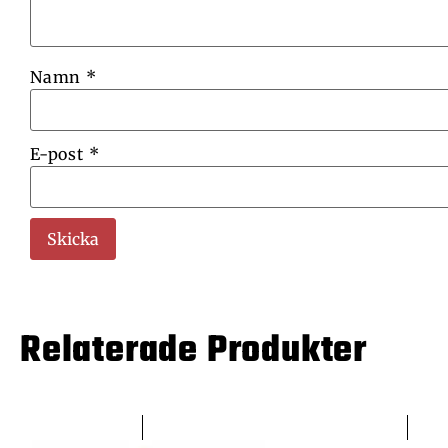
Namn
*
E-post
*
Relaterade Produkter