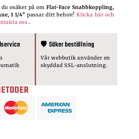
 du osäker på om
Flat-Face Snabbkoppling,
ne, 1 1/4″
passar ditt behov?
Klicka här och
ntakta oss.
.
dservice
🛡️ Säker beställning
m
Vår webbutik använder en
eumatik
skyddad SSL-anslutning.
METODER