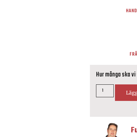
HAND
FRÅ
Hur många ska vi
Lägg
F