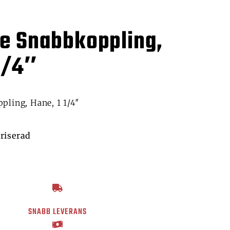
ce Snabbkoppling,
1/4″
pling, Hane, 1 1/4″
riserad
SNABB LEVERANS