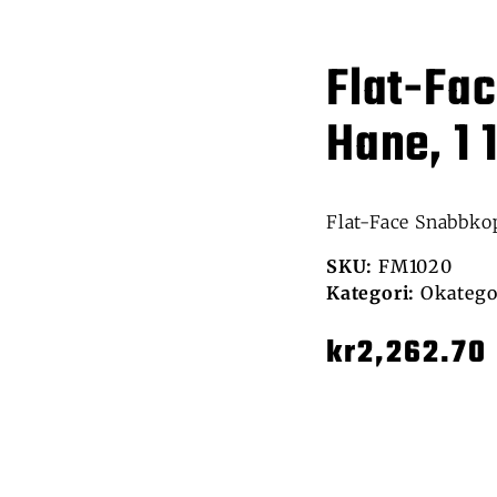
Flat-Fa
Hane, 1 
Flat-Face Snabbkop
SKU:
FM1020
Kategori:
Okatego
kr
2,262.70