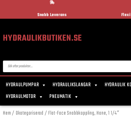
Snabb Leverans
Flex
HYDRAULIKBUTIKEN.SE
HYDRAULPUMPAR
HYDRAULIKSLANGAR
HYDRAULIK K
HYDRAULMOTOR
PNEUMATIK
Hem
/
Okategoriserad
/ Flat-Face Snabbkoppling, Hane, 1 1/4″