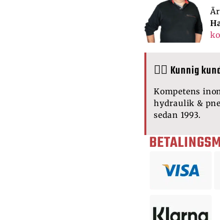
Är
Ha
ko
🙋‍♂️ Kunnig kun
Kompetens ino
hydraulik & pn
sedan 1993.
BETALINGS