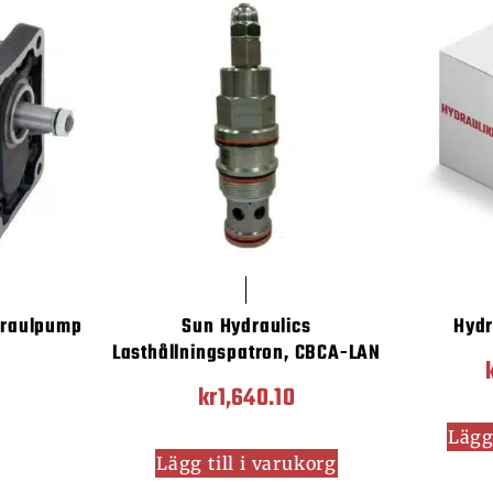
draulpump
Sun Hydraulics
Hyd
Lasthållningspatron, CBCA-LAN
kr
1,640.10
Lägg 
Lägg till i varukorg