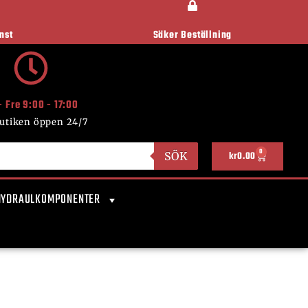
nst
Säker Beställning
- Fre 9:00 - 17:00
utiken öppen 24/7
0
SÖK
kr
0.00
HYDRAULKOMPONENTER