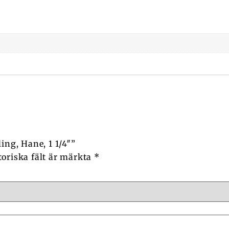
ing, Hane, 1 1/4″”
toriska fält är märkta
*