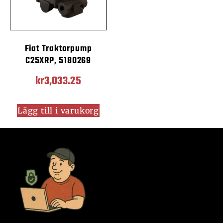
Fiat Traktorpump
C25XRP, 5180269
kr
3,033.25
Lägg till i varukorg