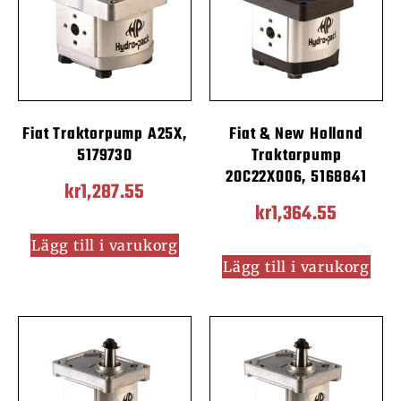
Fiat Traktorpump A25X,
Fiat & New Holland
5179730
Traktorpump
20C22X006, 5168841
kr
1,287.55
kr
1,364.55
Lägg till i varukorg
Lägg till i varukorg