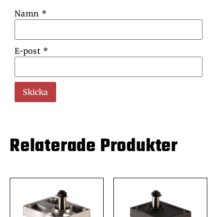
Namn
*
E-post
*
Relaterade Produkter