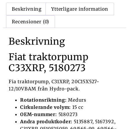
Beskrivning
Ytterligare information
Recensioner (0)
Beskrivning
Fiat traktorpump
C33XRP, 5180273
Fia traktorpump, C31XRP, 20C15X527-
12/10VBAM från Hydro-pack.
Rotationsriktning:
Medurs
Cirkulerande volym:
15 cc
OEM-nummer:
5180273
Andra produktkoder:
5135887, 5167392,
C31XRP, 0510525059, 69/565-99, 69/566-