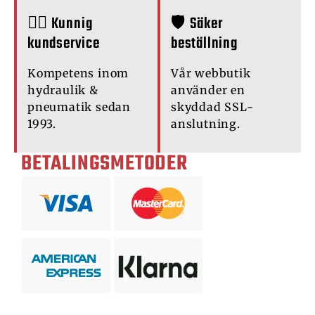
🙋‍♂️ Kunnig
🛡️ Säker
kundservice
beställning
Kompetens inom
Vår webbutik
hydraulik &
använder en
pneumatik sedan
skyddad SSL-
1993.
anslutning.
BETALINGSMETODER