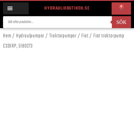
0
HYDRAULIKBUTIKEN.SE
SÖK
Hem
/
Hydraulpumpar
/
Traktorpumpar
/
Fiat
/ Fiat traktorpump
C33XRP, 5180273