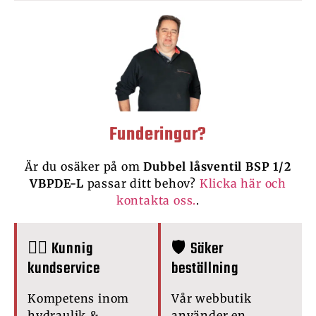
Funderingar?
Är du osäker på om
Dubbel låsventil BSP 1/2
VBPDE-L
passar ditt behov?
Klicka här och
kontakta oss.
.
🙋‍♂️ Kunnig
🛡️ Säker
kundservice
beställning
Kompetens inom
Vår webbutik
hydraulik &
använder en