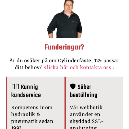
Funderingar?
Är du osäker på om
Cylinderfäste, 125
passar
ditt behov?
Klicka här och kontakta oss.
.
🙋‍♂️ Kunnig
🛡️ Säker
kundservice
beställning
Kompetens inom
Vår webbutik
hydraulik &
använder en
pneumatik sedan
skyddad SSL-
1993.
anslutning.