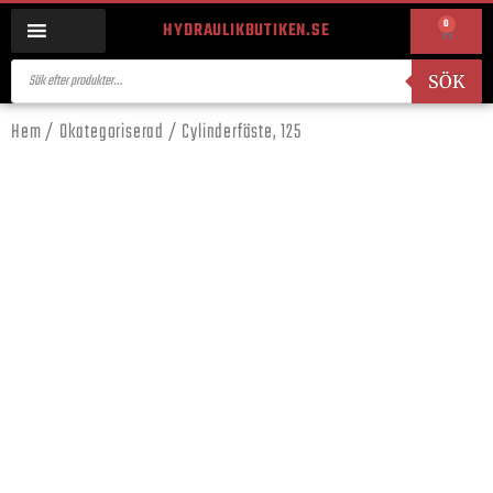
0
HYDRAULIKBUTIKEN.SE
SÖK
Hem
/
Okategoriserad
/ Cylinderfäste, 125