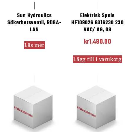
Sun Hydraulics
Elektrisk Spole
Säkerhetsventil, RDBA-
HF109026 6316230 230
LAN
VAC/ AG, 08
kr
1,490.00
Läs mer
Lägg till i varukorg