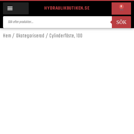
0
HYDRAULIKBUTIKEN.SE
SÖK
Hem
/
Okategoriserad
/ Cylinderfäste, 100