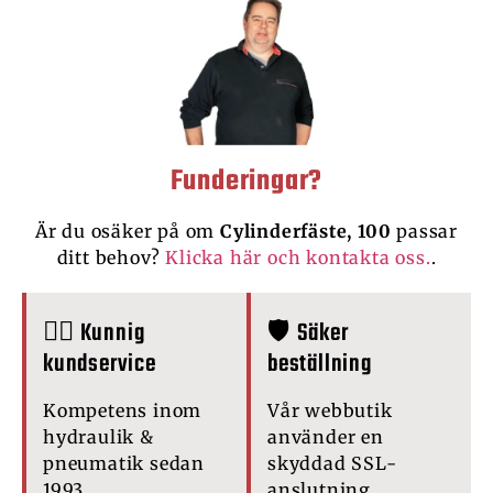
Funderingar?
Är du osäker på om
Cylinderfäste, 100
passar
ditt behov?
Klicka här och kontakta oss.
.
🙋‍♂️ Kunnig
🛡️ Säker
kundservice
beställning
Kompetens inom
Vår webbutik
hydraulik &
använder en
pneumatik sedan
skyddad SSL-
1993.
anslutning.