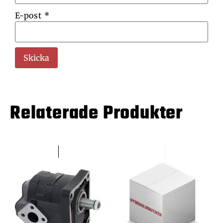
E-post
*
Relaterade Produkter