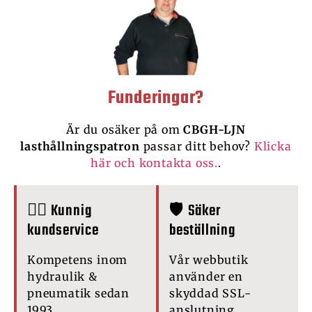
Funderingar?
Är du osäker på om
CBGH-LJN
lasthållningspatron
passar ditt behov?
Klicka
här och kontakta oss.
.
🙋‍♂️ Kunnig
🛡️ Säker
kundservice
beställning
Kompetens inom
Vår webbutik
hydraulik &
använder en
pneumatik sedan
skyddad SSL-
1993.
anslutning.