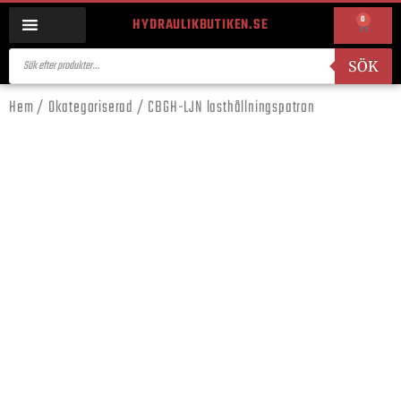
0
HYDRAULIKBUTIKEN.SE
SÖK
Hem
/
Okategoriserad
/ CBGH-LJN lasthållningspatron