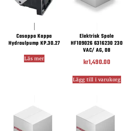
Casappa Kappa
Elektrisk Spole
Hydraulpump KP.30.27
HF109026 6316230 230
VAC/ AG, 08
Läs mer
kr
1,490.00
Lägg till i varukorg