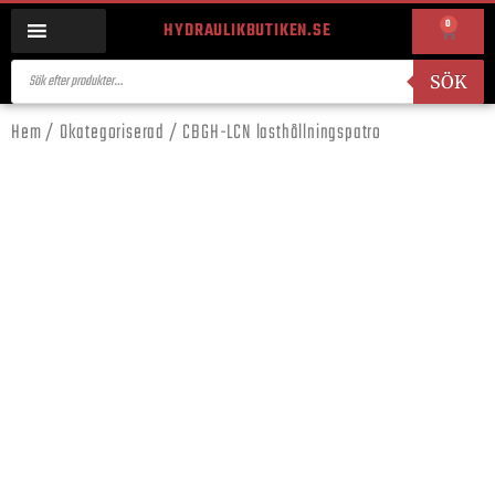
0
HYDRAULIKBUTIKEN.SE
SÖK
Hem
/
Okategoriserad
/ CBGH-LCN lasthållningspatro