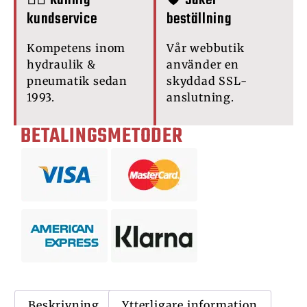
🙋‍♂️ Kunnig
🛡️ Säker
kundservice
beställning
Kompetens inom
Vår webbutik
hydraulik &
använder en
pneumatik sedan
skyddad SSL-
1993.
anslutning.
BETALINGSMETODER
Beskrivning
Ytterligare information