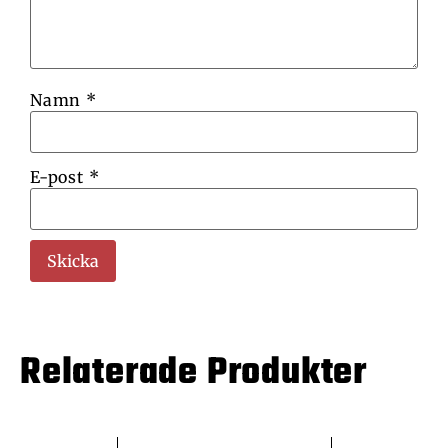
Namn
*
E-post
*
Relaterade Produkter